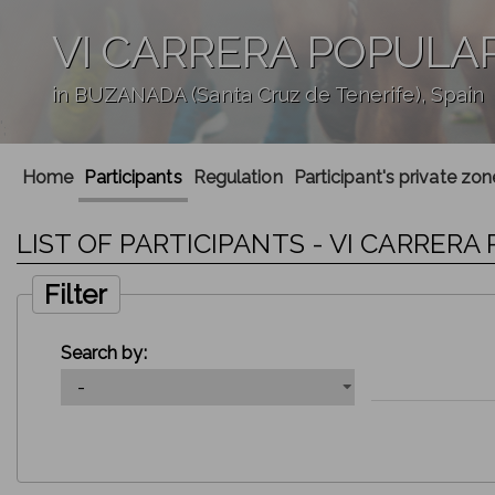
VI CARRERA POPULA
in BUZANADA (Santa Cruz de Tenerife), Spain
';
Home
Participants
Regulation
Participant's private zon
LIST OF PARTICIPANTS - VI CARRE
Filter
Search by: