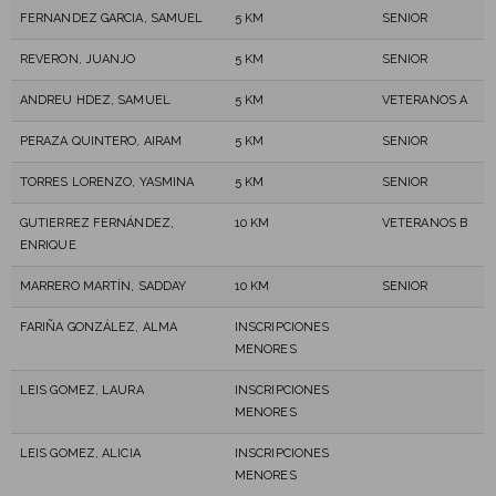
FERNANDEZ GARCIA, SAMUEL
5 KM
SENIOR
REVERON, JUANJO
5 KM
SENIOR
ANDREU HDEZ, SAMUEL
5 KM
VETERANOS A
PERAZA QUINTERO, AIRAM
5 KM
SENIOR
TORRES LORENZO, YASMINA
5 KM
SENIOR
GUTIERREZ FERNÁNDEZ,
10 KM
VETERANOS B
ENRIQUE
MARRERO MARTÍN, SADDAY
10 KM
SENIOR
FARIÑA GONZÁLEZ, ALMA
INSCRIPCIONES
MENORES
LEIS GOMEZ, LAURA
INSCRIPCIONES
MENORES
LEIS GOMEZ, ALICIA
INSCRIPCIONES
MENORES