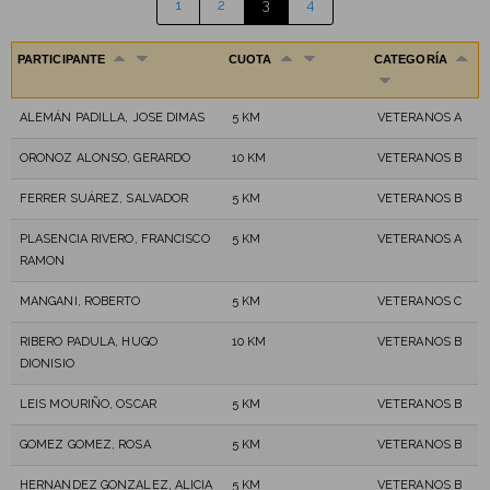
1
2
3
4
PARTICIPANTE
CUOTA
CATEGORÍA
ALEMÁN PADILLA, JOSE DIMAS
5 KM
VETERANOS A
ORONOZ ALONSO, GERARDO
10 KM
VETERANOS B
FERRER SUÁREZ, SALVADOR
5 KM
VETERANOS B
PLASENCIA RIVERO, FRANCISCO
5 KM
VETERANOS A
RAMON
MANGANI, ROBERTO
5 KM
VETERANOS C
RIBERO PADULA, HUGO
10 KM
VETERANOS B
DIONISIO
LEIS MOURIÑO, OSCAR
5 KM
VETERANOS B
GOMEZ GOMEZ, ROSA
5 KM
VETERANOS B
HERNANDEZ GONZALEZ, ALICIA
5 KM
VETERANOS B