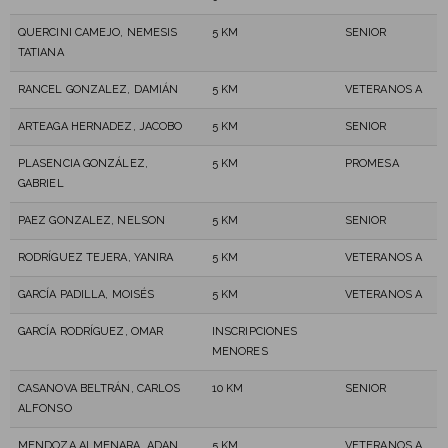
QUERCINI CAMEJO, NEMESIS
5 KM
SENIOR
TATIANA
RANCEL GONZALEZ, DAMIÁN
5 KM
VETERANOS A
ARTEAGA HERNADEZ, JACOBO
5 KM
SENIOR
PLASENCIA GONZÁLEZ,
5 KM
PROMESA
GABRIEL
PAEZ GONZALEZ, NELSON
5 KM
SENIOR
RODRÍGUEZ TEJERA, YANIRA
5 KM
VETERANOS A
GARCÍA PADILLA, MOISÉS
5 KM
VETERANOS A
GARCÍA RODRÍGUEZ, OMAR
INSCRIPCIONES
MENORES
CASANOVA BELTRÁN, CARLOS
10 KM
SENIOR
ALFONSO
MENDOZA ALMENARA, ADAN
5 KM
VETERANOS A