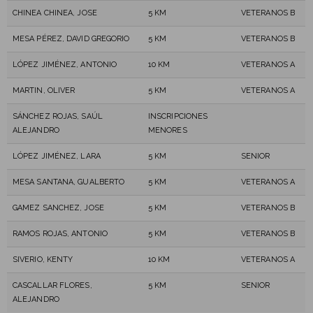
CHINEA CHINEA, JOSE
5 KM
VETERANOS B
MESA PÉREZ, DAVID GREGORIO
5 KM
VETERANOS B
LÓPEZ JIMÉNEZ, ANTONIO
10 KM
VETERANOS A
MARTIN, OLIVER
5 KM
VETERANOS A
SÁNCHEZ ROJAS, SAÚL
INSCRIPCIONES
ALEJANDRO
MENORES
LÓPEZ JIMÉNEZ, LARA
5 KM
SENIOR
MESA SANTANA, GUALBERTO
5 KM
VETERANOS A
GAMEZ SANCHEZ, JOSE
5 KM
VETERANOS B
RAMOS ROJAS, ANTONIO
5 KM
VETERANOS B
SIVERIO, KENTY
10 KM
VETERANOS A
CASCALLAR FLORES,
5 KM
SENIOR
ALEJANDRO