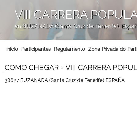
VIII CARRERA POPU
en BUZANADA (Santa Cruz de Tenerife), Espa
';
Inicio
Participantes
Regulamento
Zona Privada do Part
COMO CHEGAR - VIII CARRERA POP
38627 BUZANADA (Santa Cruz de Tenerife) ESPAÑA