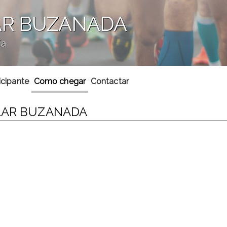
LAR BUZANADA
ña
icipante
Como chegar
Contactar
ULAR BUZANADA