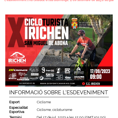
L'esdeveniment s'ha celebrat el dia diumenge, 17 de setembre de 2023 a les 9:00
INFORMACIÓ SOBRE L'ESDEVENIMENT
Esport
Ciclisme
Especialitat
Ciclisme, cicloturisme
Esportiva
Termini
Del
17 de jul. 2023
a les
12:00 (GMT+01:00)