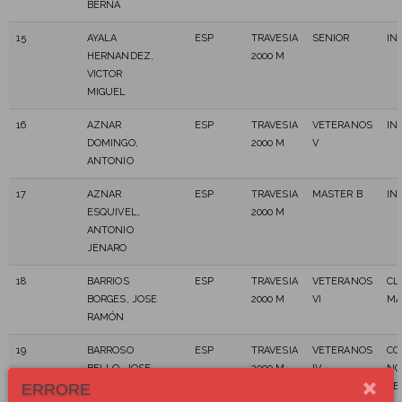
BERNA
15
AYALA
ESP
TRAVESIA
SENIOR
IN
HERNANDEZ,
2000 M
VICTOR
MIGUEL
16
AZNAR
ESP
TRAVESIA
VETERANOS
IN
DOMINGO,
2000 M
V
ANTONIO
17
AZNAR
ESP
TRAVESIA
MASTER B
IN
ESQUIVEL,
2000 M
ANTONIO
JENARO
18
BARRIOS
ESP
TRAVESIA
VETERANOS
CL
BORGES, JOSE
2000 M
VI
MÁ
RAMÓN
19
BARROSO
ESP
TRAVESIA
VETERANOS
CO
BELLO, JOSE
2000 M
IV
NO
ERRORE
DANIEL
TE