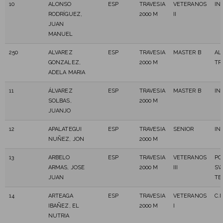
10
ALONSO
ESP
TRAVESIA
VETERANOS
IN
RODRÍGUEZ,
2000 M
II
JUAN
MANUEL
250
ALVAREZ
ESP
TRAVESIA
MASTER B
AL
GONZALEZ,
2000 M
TR
ADELA MARIA
11
ÁLVAREZ
ESP
TRAVESIA
MASTER B
IN
SOLBAS,
2000 M
JUANJO
12
APALATEGUI
ESP
TRAVESIA
SENIOR
IN
NUÑEZ, JON
2000 M
13
ARBELO
ESP
TRAVESIA
VETERANOS
PO
ARMAS, JOSE
2000 M
III
SW
JUAN
TE
14
ARTEAGA
ESP
TRAVESIA
VETERANOS
C.
IBAÑEZ, EL
2000 M
I
NUTRIA