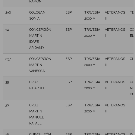
RAMÓN
256
COLOGAN,
ESP
TRAVESIA
VETERANOS
TE
SONIA
2000 M
III
34
CONCEPCIÓN
ESP
TRAVESIA
VETERANOS
CO
MARTÍN,
2000 M
I
EL
IDAFE
ARIDAMY
257
CONCEPCION
ESP
TRAVESIA
VETERANOS
GL
MARTIN,
2000 M
II
VANESSA
35
CRUZ,
ESP
TRAVESIA
VETERANOS
CO
RICARDO
2000 M
III
NO
CN
36
CRUZ
ESP
TRAVESIA
VETERANOS
MARTIN,
2000 M
III
MANUEL
RAFAEL
38
CUBAS LEÓN,
ESP
TRAVESIA
VETERANOS
IN