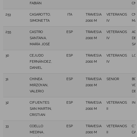
FABIÁN
CN
253
CASAROTTO,
ITA
TRAVESIA
VETERANOS
CN
SIMONETTA
2000 M
IV
MA
255
CASTRO
ESP
TRAVESIA
VETERANOS
AG
SANTANA,
2000 M
IV
DE
MARÍA JOSÉ
SA
30
CEJUDO
ESP
TRAVESIA
VETERANOS
LO
FERNÁNDEZ,
2000 M
IV
DANIEL
31
CHINEA
ESP
TRAVESIA
SENIOR
BO
MIRZOYAN,
2000 M
VO
VALERIO
DE
32
CIFUENTES
ESP
TRAVESIA
VETERANOS
IN
SAN MARTIN,
2000 M
II
CRISTIAN
33
COELLO
ESP
TRAVESIA
VETERANOS
C.T
MEDINA,
2000 M
II
CA