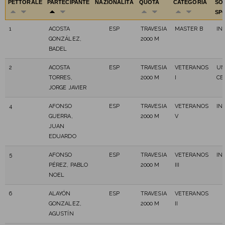
PETTORALE
PARTECIPANTE
NAZIONALITÁ
QUOTA
CATEGORIA
SO
SP
1
ACOSTA
ESP
TRAVESIA
MASTER B
IN
GONZÁLEZ,
2000 M
BADEL
2
ACOSTA
ESP
TRAVESIA
VETERANOS
UN
TORRES,
2000 M
I
CE
JORGE JAVIER
4
AFONSO
ESP
TRAVESIA
VETERANOS
IN
GUERRA,
2000 M
V
JUAN
EDUARDO
5
AFONSO
ESP
TRAVESIA
VETERANOS
IN
PÉREZ, PABLO
2000 M
III
NOEL
6
ALAYÓN
ESP
TRAVESIA
VETERANOS
GONZALEZ,
2000 M
II
AGUSTÍN