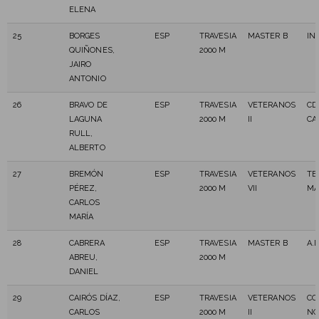
ELENA
25
BORGES
ESP
TRAVESIA
MASTER B
IN
QUIÑONES,
2000 M
JAIRO
ANTONIO
26
BRAVO DE
ESP
TRAVESIA
VETERANOS
CD
LAGUNA
2000 M
II
CA
RULL,
ALBERTO
27
BREMÓN
ESP
TRAVESIA
VETERANOS
TE
PÉREZ,
2000 M
VII
MA
CARLOS
MARÍA
28
CABRERA
ESP
TRAVESIA
MASTER B
A.
ABREU,
2000 M
DANIEL
29
CAIRÓS DÍAZ,
ESP
TRAVESIA
VETERANOS
CO
CARLOS
2000 M
II
NO