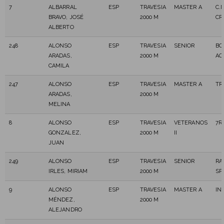
7
ALBARRAL
ESP
TRAVESIA
MASTER A
C.
BRAVO, JOSÉ
2000 M
CR
ALBERTO
248
ALONSO
ESP
TRAVESIA
SENIOR
BO
ARADAS,
2000 M
AC
CAMILA
247
ALONSO
ESP
TRAVESIA
MASTER A
TR
ARADAS,
2000 M
MELINA
8
ALONSO
ESP
TRAVESIA
VETERANOS
7R
GONZALEZ,
2000 M
II
JUAN
249
ALONSO
ESP
TRAVESIA
SENIOR
RA
IRLES, MIRIAM
2000 M
SP
9
ALONSO
ESP
TRAVESIA
MASTER A
IN
MÉNDEZ,
2000 M
ALEJANDRO