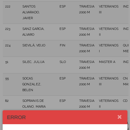
222
SANTOS
ESP
TRAVESIA
VETERANOS
IND
ALVARADO,
2000 M
III
JAVIER
223
SANZ GARCIA,
ESP
TRAVESIA
VETERANOS
IND
ALVARO
2000 M
II
224
SIEVILÄ, VEIJO
FIN
TRAVESIA
VETERANOS
QUI
2000 M
I
MIE
51
SILEC, JULIJA
SLO
TRAVESIA
MASTER A
IND
2000 M
55
SOCAS
ESP
TRAVESIA
VETERANOS
CN 
GONZALEZ,
2000 M
III
MAS
BELEN
82
SOPRANIS DE
ESP
TRAVESIA
VETERANOS
CD 
OLANO, MARIA
2000 M
II
SOLEDAD
ERROR
225
SOSA
ESP
TRAVESIA
VETERANOS
CLU
PACHECO,
2000 M
I
MAR