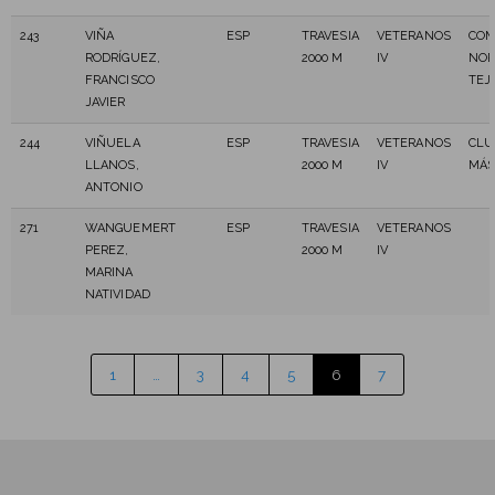
243
VIÑA
ESP
TRAVESIA
VETERANOS
COM
RODRÍGUEZ,
2000 M
IV
NOR
FRANCISCO
TEJ
JAVIER
244
VIÑUELA
ESP
TRAVESIA
VETERANOS
CLU
LLANOS,
2000 M
IV
MÁS
ANTONIO
271
WANGUEMERT
ESP
TRAVESIA
VETERANOS
PEREZ,
2000 M
IV
MARINA
NATIVIDAD
1
…
3
4
5
6
7