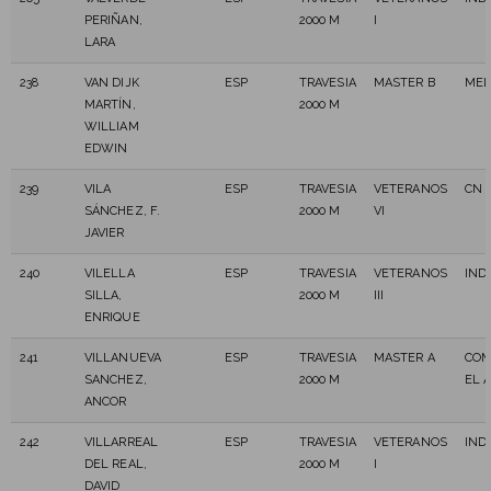
PERIÑAN,
2000 M
I
LARA
238
VAN DIJK
ESP
TRAVESIA
MASTER B
MEL
MARTÍN,
2000 M
WILLIAM
EDWIN
239
VILA
ESP
TRAVESIA
VETERANOS
CN 
SÁNCHEZ, F.
2000 M
VI
JAVIER
240
VILELLA
ESP
TRAVESIA
VETERANOS
IND
SILLA,
2000 M
III
ENRIQUE
241
VILLANUEVA
ESP
TRAVESIA
MASTER A
COM
SANCHEZ,
2000 M
EL 
ANCOR
242
VILLARREAL
ESP
TRAVESIA
VETERANOS
IND
DEL REAL,
2000 M
I
DAVID