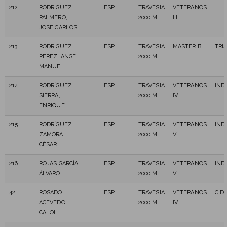
212
RODRIGUEZ
ESP
TRAVESIA
VETERANOS
PALMERO,
2000 M
III
JOSE CARLOS
213
RODRIGUEZ
ESP
TRAVESIA
MASTER B
TRI
PEREZ, ANGEL
2000 M
MANUEL
214
RODRÍGUEZ
ESP
TRAVESIA
VETERANOS
IND
SIERRA,
2000 M
IV
ENRIQUE
215
RODRÍGUEZ
ESP
TRAVESIA
VETERANOS
IND
ZAMORA,
2000 M
V
CÉSAR
216
ROJAS GARCÍA,
ESP
TRAVESIA
VETERANOS
IND
ÁLVARO
2000 M
V
42
ROSADO
ESP
TRAVESIA
VETERANOS
C.D.
ACEVEDO,
2000 M
IV
CALOLI