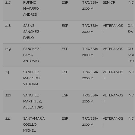
217
RUFINO
ESP
TRAVESIA
SENIOR
IND
NAVARRO,
2000 M
ANDRÉS
218
SÁENZ
ESP
TRAVESIA
VETERANOS
C.N.
SÁNCHEZ,
2000 M
I
SWI
PABLO
219
SÁNCHEZ
ESP
TRAVESIA
VETERANOS
CLU
LAMA,
2000 M
I
NOR
ANTONIO
TEJ
44
SANCHEZ
ESP
TRAVESIA
VETERANOS
IND
MARRERO,
2000 M
III
VICTORIA
220
SANCHEZ
ESP
TRAVESIA
VETERANOS
IND
MARTINEZ,
2000 M
II
ALEJANDRO
221
SANTAMARÍA
ESP
TRAVESIA
VETERANOS
IND
COELLO,
2000 M
I
MICHEL