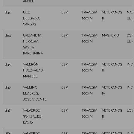
ÁNGEL
234
ULE
ESP
TRAVESIA
VETERANOS
NAD
DELGADO,
2000 M
III
BET
CARLOS
254
URDANETA
ESP
TRAVESIA
MASTER B
COM
HERRERA,
2000 M
EL 
SASHA
KARENNINA
235
VALERÓN
ESP
TRAVESIA
VETERANOS
IND
HDEZ-ABAD,
2000 M
II
MANUEL
236
VALLINO
ESP
TRAVESIA
VETERANOS
IND
LLABRES,
2000 M
IV
JOSE VICENTE
237
VALVERDE
ESP
TRAVESIA
VETERANOS
LOS
GONZÁLEZ,
2000 M
III
DAVID
265
VALVERDE
ESP
TRAVESIA
VETERANOS
IND