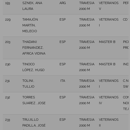
193
SZNEK, ANA
ARG
TRAVESIA
VETERANOS
PER
LAURA
2000 M
V
229
TAMAJÓN
ESP
TRAVESIA
VETERANOS
CD 
MARTÍN,
2000 M
I
MELECIO
203
THADANI
ESP
TRAVESIA
MASTER B
PIC
FERNANDEZ,
2000 M
PRO
AFRICA VIDINA
230
TINOCO
ESP
TRAVESIA
MASTER B
IND
LÓPEZ, HUGO
2000 M
231
TOLINI,
ITA
TRAVESIA
VETERANOS
C.N.
TULLIO
2000 M
I
SWI
232
TORRES
ESP
TRAVESIA
VETERANOS
COM
SUAREZ, JOSE
2000 M
IV
NOR
TEJ
233
TRUJILLO
ESP
TRAVESIA
VETERANOS
PADILLA, JOSÉ
2000 M
II