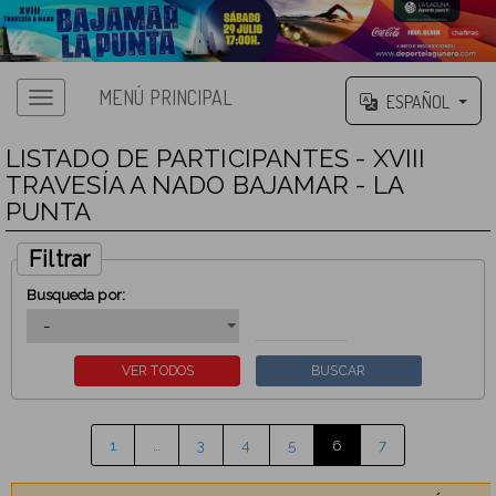
MENÚ PRINCIPAL
ESPAÑOL
LISTADO DE PARTICIPANTES - XVIII
TRAVESÍA A NADO BAJAMAR - LA
PUNTA
Filtrar
Busqueda por:
1
…
3
4
5
6
7