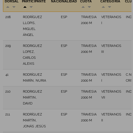
DORSAL
PARTICIPANTE
NACIONALIDAD
CUOTA
CATEGORÍA
CLU
208
RODRÍGUEZ
ESP
TRAVESIA
VETERANOS
IND
LLOPIS,
2000 M
I
MIGUEL
ÁNGEL
209
RODRIGUEZ
ESP
TRAVESIA
VETERANOS
LOPEZ,
2000 M
III
CARLOS
ALEXIS
41
RODRÍGUEZ
ESP
TRAVESIA
VETERANOS
C.N.
MARÍN, NURIA
2000 M
I
CRI
210
RODRIGUEZ
ESP
TRAVESIA
VETERANOS
IND
MARTIN,
2000 M
VII
DAVID
211
RODRÍGUEZ
ESP
TRAVESIA
VETERANOS
IND
MARTÍN,
2000 M
II
JONÁS JESÚS