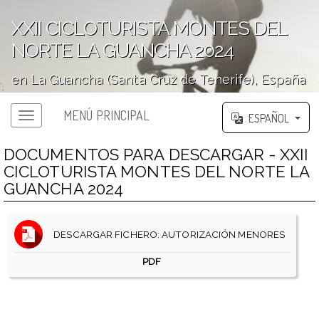
XXII CICLOTURISTA MONTES DEL
NORTE LA GUANCHA 2024
en La Guancha (Santa Cruz de Tenerife), España
';
MENÚ PRINCIPAL
ESPAÑOL
DOCUMENTOS PARA DESCARGAR - XXII
CICLOTURISTA MONTES DEL NORTE LA
GUANCHA 2024
DESCARGAR FICHERO: AUTORIZACIÓN MENORES
PDF