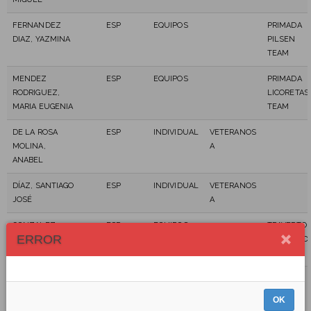
FERNANDEZ
ESP
EQUIPOS
PRIMADA
DIAZ, YAZMINA
PILSEN
TEAM
MENDEZ
ESP
EQUIPOS
PRIMADA
RODRIGUEZ,
LICORETAS
MARIA EUGENIA
TEAM
DE LA ROSA
ESP
INDIVIDUAL
VETERANOS
MOLINA,
A
ANABEL
DÍAZ, SANTIAGO
ESP
INDIVIDUAL
VETERANOS
JOSÉ
A
GONZALEZ
ESP
EQUIPOS
TRAVERTO
ERROR
PEREZ, SONIA
VIDA COLO
MAGDALENA
GONZÁLEZ
ESP
INDIVIDUAL
VETERANOS
DÍAZ, MOAB
A
OK
ANTONIO