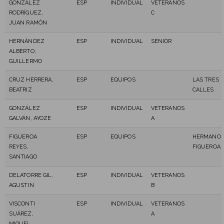
GONZÁLEZ
ESP
INDIVIDUAL
VETERANOS
RODRÍGUEZ,
C
JUAN RAMÓN
HERNÁNDEZ
ESP
INDIVIDUAL
SENIOR
ALBERTO,
GUILLERMO
CRUZ HERRERA,
ESP
EQUIPOS
LAS TRES
BEATRIZ
CALLES
GONZÁLEZ
ESP
INDIVIDUAL
VETERANOS
GALVÁN, AYOZE
A
FIGUEROA
ESP
EQUIPOS
HERMANO
REYES,
FIGUEROA
SANTIAGO
DELATORRE GIL,
ESP
INDIVIDUAL
VETERANOS
AGUSTIN
B
VISCONTI
ESP
INDIVIDUAL
VETERANOS
SUÁREZ,
A
MIGUEL