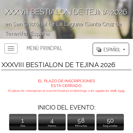
XXXVIII BESTIALON DE TEJINA 2026
en San Cristóbal de La Laguna (Santa Cruz de
Tenerife), España
';
MENÚ PRINCIPAL
ESPAÑOL
XXXVIII BESTIALON DE TEJINA 2026
EL PLAZO DE INSCRIPCIONES
ESTÁ CERRADO
El plazo de inscripción al evento finalizó el domingo, 2 de agosto de 2026, 23:59
INICIO DEL EVENTO:
1
4
58
50
Día
Horas
Minutos
Segundos