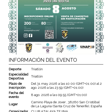
INFORMACIÓN DEL EVENTO
Deporte
Triatlón
Especialidad
Triatlón
Deportiva
Plazo de
Del
31 may. 2026
a las
10:00 (GMT+01:00)
al
2
inscripción
ago. 2026
a las
23:59 (GMT+01:00)
Fecha del
8 ago. 2026
a las
09:55 (GMT+01:00)
evento
Camino Playa de Jover , 38260 San Cristóbal
Lugar
de La Laguna (Santa Cruz de Tenerife), España
Organizador
CLUB ATALAYA TEJINA