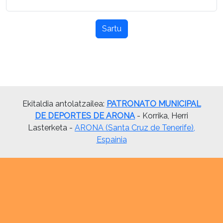
Sartu
Ekitaldia antolatzailea:
PATRONATO MUNICIPAL
DE DEPORTES DE ARONA
- Korrika, Herri
Lasterketa -
ARONA (Santa Cruz de Tenerife),
Espainia