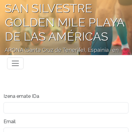
SAN SILVESTRE
GOLDEN MILE PLAYA
DE LAS AMÉRICAS
ARONA (Santa Cruz de Tenerife), Espainia -en
Izena emate IDa
Email