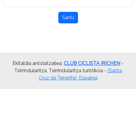
Sartu
Ekitaldia antolatzailea:
CLUB CICLISTA IRICHEN
-
Txirrindularitza, Txirrindularitza turistikoa -
(Santa
Cruz de Tenerife), Espainia