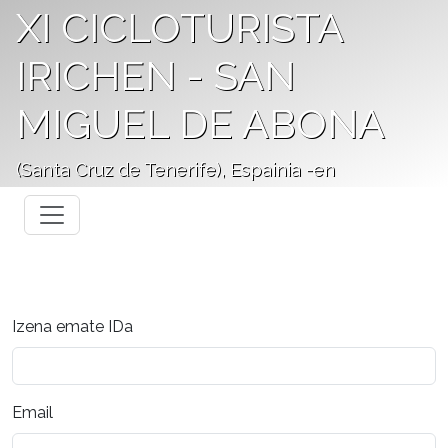
XI CICLOTURISTA
IRICHEN - SAN
MIGUEL DE ABONA
(Santa Cruz de Tenerife), Espainia -en
Izena emate IDa
Email