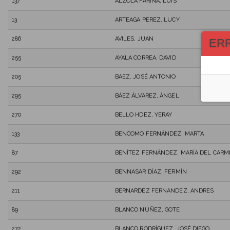
137
ALZOLA FARIÑA, LUIS
13
ARTEAGA PEREZ, LUCY
286
AVILES, JUAN
ER
255
AYALA CORREA, DAVID
205
BAEZ, JOSÉ ANTONIO
295
BÁEZ ÁLVAREZ, ÁNGEL
270
BELLO HDEZ, YERAY
133
BENCOMO FERNÁNDEZ, MARTA
87
BENÍTEZ FERNÁNDEZ, MARÍA DEL CAR
292
BENNASAR DÍAZ, FERMÍN
211
BERNARDEZ FERNANDEZ, ANDRES
89
BLANCO NUÑEZ, GOTE
272
BLANCO RODRÍGUEZ, JOSÉ DIEGO