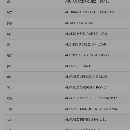
46
AGUIAR RODRÍGUEZ, ISRAEL
297
AHUMADA MARTÍN, JUAN JOSÉ
329
AL ALI ISSA, ALAN
14
ALAMO HERNANDEZ, IVAN
86
ALONSO PEREZ, AMILCAR
157
ALONSO PLASENCIA, DAVID
362
ALVAREZ, JORGE
167
ALVAREZ ARMAS, NICOLAS
99
ÁLVAREZ CABRERA, ROMÉN
175
ÁLVAREZ GOMEZ, SERGIO MOISES
256
ALVAREZ MARTIN, JOSE ANTONIO
314
ÁLVAREZ REYES, MANUEL