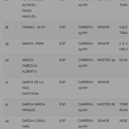
ALONSO,
19 KM
TEAM
DAVID
MANUEL
38
FRAGIEL, ALEX
ESP
CARRERA
SENIOR
CALD
19 KM
TRAIL
39
GARCÍA, FRAN
ESP
CARRERA
SENIOR
C.A. 
19 KM
CRUZ
40
GARCÍA
ESP
CARRERA
MASTER 50
GUAYO
CABEZAS,
19 KM
ALBERTO
41
GARCÍA DE LA
ESP
CARRERA
SENIOR
HOZ,
19 KM
CAYETANA
42
GARCÍA GARCÍA,
ESP
CARRERA
MASTER 60
TERR
MINGUE
19 KM
RUNN
43
GARCÍA LOSAS,
ESP
CARRERA
SENIOR
INDE
IVÁN
19 KM