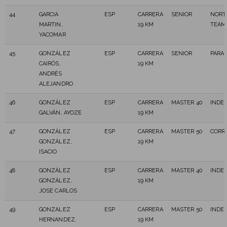
44
GARCIA
ESP
CARRERA
SENIOR
NORT
MARTIN,
19 KM
TEAM
YACOMAR
45
GONZÁLEZ
ESP
CARRERA
SENIOR
PARAD
CAIRÓS,
19 KM
ANDRÉS
ALEJANDRO
46
GONZÁLEZ
ESP
CARRERA
MASTER 40
INDE
GALVÁN, AYOZE
19 KM
47
GONZÁLEZ
ESP
CARRERA
MASTER 50
CORR
GONZÁLEZ,
19 KM
ISACIO
48
GONZÁLEZ
ESP
CARRERA
MASTER 40
INDE
GONZÁLEZ,
19 KM
JOSE CARLOS
49
GONZALEZ
ESP
CARRERA
MASTER 50
INDE
HERNANDEZ,
19 KM