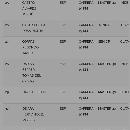
25
CASTRO
ESP
CARRERA
MASTER 40
INDE
ÁLVAREZ,
19 KM
JOSUÉ
26
CASTRO DE LA
ESP
CARRERA
JUNIOR
TEAM
ROSA, BORJA
19 KM
27
CORPAS
ESP
CARRERA
SENIOR
CLATO
REDONDO,
19 KM
JAVIER
28
DARÍAS
ESP
CARRERA
MASTER 40
INDE
FERRER,
19 KM
TOMAS DEL
CRISTO
29
DÁVILA, PEDRO
ESP
CARRERA
MASTER 50
BÍUHO
19 KM
30
DE ARA
ESP
CARRERA
MASTER 40
CLATO
HERNANDEZ,
19 KM
MOISES