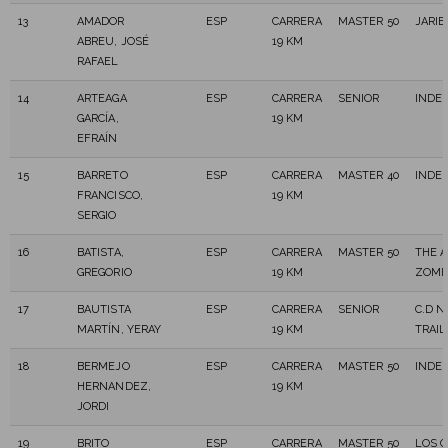
13
AMADOR
ESP
CARRERA
MASTER 50
JARIE
ABREU, JOSÉ
19 KM
RAFAEL
14
ARTEAGA
ESP
CARRERA
SENIOR
INDE
GARCÍA,
19 KM
EFRAÍN
15
BARRETO
ESP
CARRERA
MASTER 40
INDE
FRANCISCO,
19 KM
SERGIO
16
BATISTA,
ESP
CARRERA
MASTER 50
THE 
GREGORIO
19 KM
ZOMB
17
BAUTISTA
ESP
CARRERA
SENIOR
C.D 
MARTÍN, YERAY
19 KM
TRAIL
18
BERMEJO
ESP
CARRERA
MASTER 50
INDE
HERNANDEZ,
19 KM
JORDI
19
BRITO
ESP
CARRERA
MASTER 50
LOS C