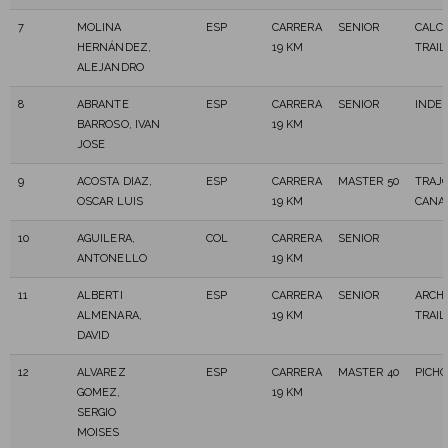
7
MOLINA
ESP
CARRERA
SENIOR
CALC
HERNÁNDEZ,
19 KM
TRAIL
ALEJANDRO
8
ABRANTE
ESP
CARRERA
SENIOR
INDE
BARROSO, IVAN
19 KM
JOSE
9
ACOSTA DIAZ,
ESP
CARRERA
MASTER 50
TRAJ
OSCAR LUIS
19 KM
CANA
10
AGUILERA,
COL
CARRERA
SENIOR
ANTONELLO
19 KM
11
ALBERTI
ESP
CARRERA
SENIOR
ARCHI
ALMENARA,
19 KM
TRAIL
DAVID
12
ALVAREZ
ESP
CARRERA
MASTER 40
PICHÓ
GOMEZ,
19 KM
SERGIO
MOISES