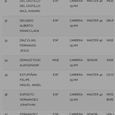
31
DEL CASTILLO
ESP
CARRERA
MASTER 40
INDE
DEL CASTILLO,
19 KM
RAÚL MÁXIMO
32
DELGADO
ESP
CARRERA
MASTER 40
GRUN
ALBERTO,
19 KM
INMACULADA
33
DÍAZ ELÍAS,
ESP
CARRERA
MASTER 50
INDE
FERNANDO
19 KM
JESÚS
34
DOMAZETOVIC,
MNE
CARRERA
SENIOR
INDE
ALEKSANDAR
19 KM
35
ESTUPIÑAN
ESP
CARRERA
MASTER 40
CD CR
FELIPE,
19 KM
MIGUEL ANGEL
36
EXPÓSITO
ESP
CARRERA
MASTER 40
PATE
HERNÁNDEZ,
19 KM
BORO
JONATHAN
37
FERNANDEZ
ESP
CARRERA
SENIOR
VOY Y