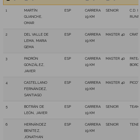
1
MARTÍN
ESP
CARRERA
SENIOR
C.D. 
GUANCHE,
19 KM
RUNN
OMAR
2
DEL VALLE DE
ESP
CARRERA
MASTER 40
CRAT
LEMA, MARIA
19 KM
GEMA
3
PADRÓN
ESP
CARRERA
MASTER 40
PATE
GONZÁLEZ,
19 KM
BORO
JAVIER
4
CASTELLANO
ESP
CARRERA
MASTER 40
PICOT
FERNÁNDEZ,
19 KM
SANTIAGO
5
BOTRÁN DE
ESP
CARRERA
SENIOR
TEAM
LEÓN, JAVIER
19 KM
6
HERNÁNDEZ
ESP
CARRERA
SENIOR
TENER
BENÍTEZ,
19 KM
JONATHAN