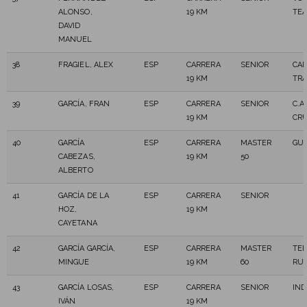
ALONSO,
19 KM
TE
DAVID
MANUEL
38
FRAGIEL, ALEX
ESP
CARRERA
SENIOR
CAL
19 KM
TRA
39
GARCÍA, FRAN
ESP
CARRERA
SENIOR
C.A
19 KM
CRU
40
GARCÍA
ESP
CARRERA
MASTER
GUA
CABEZAS,
19 KM
50
ALBERTO
41
GARCÍA DE LA
ESP
CARRERA
SENIOR
HOZ,
19 KM
CAYETANA
42
GARCÍA GARCÍA,
ESP
CARRERA
MASTER
TE
MINGUE
19 KM
60
RU
43
GARCÍA LOSAS,
ESP
CARRERA
SENIOR
IN
IVÁN
19 KM