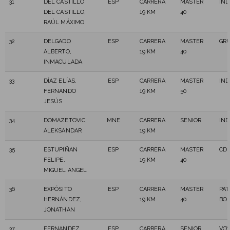
31
DEL CASTILLO
ESP
CARRERA
MASTER
IN
DEL CASTILLO,
19 KM
40
RAÚL MÁXIMO
32
DELGADO
ESP
CARRERA
MASTER
GR
ALBERTO,
19 KM
40
INMACULADA
33
DÍAZ ELÍAS,
ESP
CARRERA
MASTER
IN
FERNANDO
19 KM
50
JESÚS
34
DOMAZETOVIC,
MNE
CARRERA
SENIOR
IN
ALEKSANDAR
19 KM
35
ESTUPIÑAN
ESP
CARRERA
MASTER
CD 
FELIPE,
19 KM
40
MIGUEL ANGEL
36
EXPÓSITO
ESP
CARRERA
MASTER
PAT
HERNÁNDEZ,
19 KM
40
BO
JONATHAN
37
FERNANDEZ
ESP
CARRERA
SENIOR
VOY