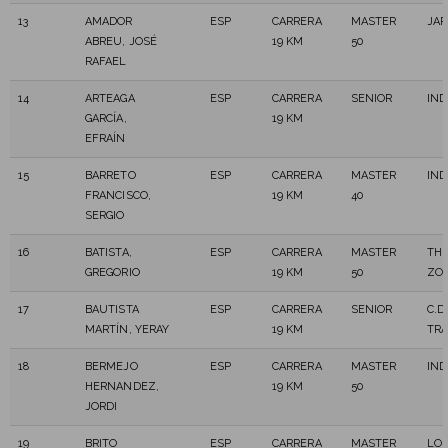
13
AMADOR
ESP
CARRERA
MASTER
JAR
ABREU, JOSÉ
19 KM
50
RAFAEL
14
ARTEAGA
ESP
CARRERA
SENIOR
IN
GARCÍA,
19 KM
EFRAÍN
15
BARRETO
ESP
CARRERA
MASTER
IN
FRANCISCO,
19 KM
40
SERGIO
16
BATISTA,
ESP
CARRERA
MASTER
THE
GREGORIO
19 KM
50
ZO
17
BAUTISTA
ESP
CARRERA
SENIOR
C.D
MARTÍN, YERAY
19 KM
TRA
18
BERMEJO
ESP
CARRERA
MASTER
IN
HERNANDEZ,
19 KM
50
JORDI
19
BRITO
ESP
CARRERA
MASTER
LOS