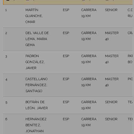
1
MARTÍN
ESP
CARRERA
SENIOR
C.D
GUANCHE,
19 KM
RU
OMAR
2
DEL VALLE DE
ESP
CARRERA
MASTER
CRA
LEMA, MARIA
19 KM
40
GEMA
3
PADRÓN
ESP
CARRERA
MASTER
PAT
GONZÁLEZ,
19 KM
40
BO
JAVIER
4
CASTELLANO
ESP
CARRERA
MASTER
PIC
FERNÁNDEZ,
19 KM
40
SANTIAGO
5
BOTRÁN DE
ESP
CARRERA
SENIOR
TEA
LEÓN, JAVIER
19 KM
6
HERNÁNDEZ
ESP
CARRERA
SENIOR
TEN
BENÍTEZ,
19 KM
JONATHAN