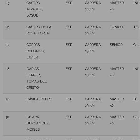
25
CASTRO
ESP
CARRERA
MASTER
IN
ÁLVAREZ,
19 KM
40
JOSUÉ
26
CASTRO DE LA
ESP
CARRERA
JUNIOR
TEA
ROSA, BORJA
19 KM
27
CORPAS
ESP
CARRERA
SENIOR
CLA
REDONDO,
19 KM
JAVIER
28
DARÍAS
ESP
CARRERA
MASTER
IN
FERRER,
19 KM
40
TOMAS DEL
CRISTO
29
DÁVILA, PEDRO
ESP
CARRERA
MASTER
BÍU
19 KM
50
30
DE ARA
ESP
CARRERA
MASTER
CLA
HERNANDEZ,
19 KM
40
MOISES