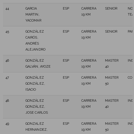
44
GARCIA
ESP
CARRERA
SENIOR
NOR
MARTIN,
19 KM
TE
YACOMAR
45
GONZÁLEZ
ESP
CARRERA
SENIOR
PAR
CAIRÓS,
19 KM
ANDRÉS
ALEJANDRO
46
GONZÁLEZ
ESP
CARRERA
MASTER
IN
GALVÁN, AYOZE
19 KM
40
47
GONZÁLEZ
ESP
CARRERA
MASTER
CO
GONZÁLEZ,
19 KM
50
ISACIO
48
GONZÁLEZ
ESP
CARRERA
MASTER
IN
GONZÁLEZ,
19 KM
40
JOSE CARLOS
49
GONZALEZ
ESP
CARRERA
MASTER
IN
HERNANDEZ,
19 KM
50