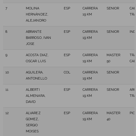
7
MOLINA
ESP
CARRERA
SENIOR
CAL
HERNÁNDEZ,
19 KM
TRA
ALEJANDRO
8
ABRANTE
ESP
CARRERA
SENIOR
IN
BARROSO, IVAN
19 KM
JOSE
9
ACOSTA DIAZ,
ESP
CARRERA
MASTER
TR
OSCAR LUIS
19 KM
50
CAN
10
AGUILERA,
COL
CARRERA
SENIOR
ANTONELLO
19 KM
11
ALBERTI
ESP
CARRERA
SENIOR
ARC
ALMENARA,
19 KM
TRA
DAVID
12
ALVAREZ
ESP
CARRERA
MASTER
PIC
GOMEZ,
19 KM
40
SERGIO
MOISES