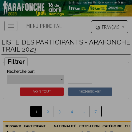
MENU PRINCIPAL
FRANÇAIS
LISTE DES PARTICIPANTS - ARAFONCHE
TRAIL 2023
Filtrer
Recherche par:
1
2
3
4
…
7
DOSSARD
PARTICIPANT
NATIONALITÉ
COTISATION
CATÉGORIE
CL