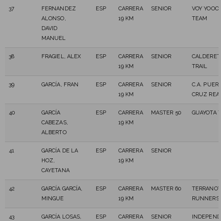
37
FERNANDEZ
ESP
CARRERA
SENIOR
VOY YOOO 
ALONSO,
19 KM
TEAM
DAVID
MANUEL
38
FRAGIEL, ALEX
ESP
CARRERA
SENIOR
CALDERET
19 KM
TRAIL
39
GARCÍA, FRAN
ESP
CARRERA
SENIOR
C.A. PUER
19 KM
CRUZ REA
40
GARCÍA
ESP
CARRERA
MASTER 50
GUAYOTA T
CABEZAS,
19 KM
ALBERTO
41
GARCÍA DE LA
ESP
CARRERA
SENIOR
HOZ,
19 KM
CAYETANA
42
GARCÍA GARCÍA,
ESP
CARRERA
MASTER 60
TERRANOV
MINGUE
19 KM
RUNNERS
43
GARCÍA LOSAS,
ESP
CARRERA
SENIOR
INDEPEND