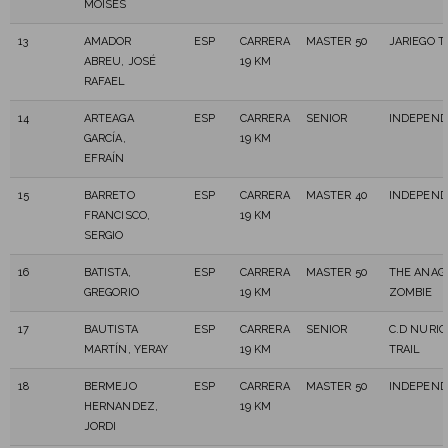
MOISES
13
AMADOR
ESP
CARRERA
MASTER 50
JARIEGO T
ABREU, JOSÉ
19 KM
RAFAEL
14
ARTEAGA
ESP
CARRERA
SENIOR
INDEPEND
GARCÍA,
19 KM
EFRAÍN
15
BARRETO
ESP
CARRERA
MASTER 40
INDEPEND
FRANCISCO,
19 KM
SERGIO
16
BATISTA,
ESP
CARRERA
MASTER 50
THE ANAG
GREGORIO
19 KM
ZOMBIE
17
BAUTISTA
ESP
CARRERA
SENIOR
C.D NURI
MARTÍN, YERAY
19 KM
TRAIL
18
BERMEJO
ESP
CARRERA
MASTER 50
INDEPEND
HERNANDEZ,
19 KM
JORDI