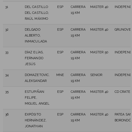
31
DEL CASTILLO
ESP
CARRERA
MASTER 40
INDEPEND
DEL CASTILLO,
19 KM
RAÚL MÁXIMO
32
DELGADO
ESP
CARRERA
MASTER 40
GRUNOVE
ALBERTO,
19 KM
INMACULADA
33
DÍAZ ELÍAS,
ESP
CARRERA
MASTER 50
INDEPEND
FERNANDO
19 KM
JESÚS
34
DOMAZETOVIC,
MNE
CARRERA
SENIOR
INDEPEND
ALEKSANDAR
19 KM
35
ESTUPIÑAN
ESP
CARRERA
MASTER 40
CD CRATER
FELIPE,
19 KM
MIGUEL ANGEL
36
EXPÓSITO
ESP
CARRERA
MASTER 40
PATEA SA
HERNÁNDEZ,
19 KM
BORONDÓ
JONATHAN