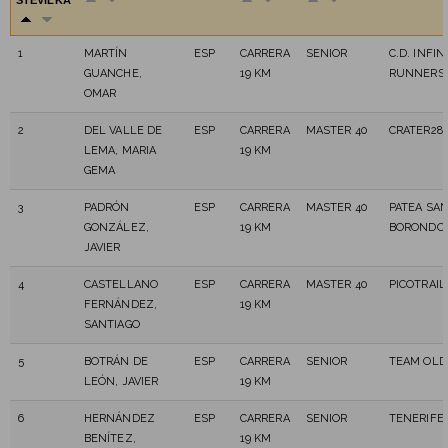
ŠTEVILKA
1
MARTÍN
ESP
CARRERA
SENIOR
C.D. INFIN
GUANCHE,
19 KM
RUNNERS
OMAR
2
DEL VALLE DE
ESP
CARRERA
MASTER 40
CRATER28
LEMA, MARIA
19 KM
GEMA
3
PADRÓN
ESP
CARRERA
MASTER 40
PATEA SA
GONZÁLEZ,
19 KM
BORONDO
JAVIER
4
CASTELLANO
ESP
CARRERA
MASTER 40
PICOTRAIL
FERNÁNDEZ,
19 KM
SANTIAGO
5
BOTRÁN DE
ESP
CARRERA
SENIOR
TEAM OLD
LEÓN, JAVIER
19 KM
6
HERNÁNDEZ
ESP
CARRERA
SENIOR
TENERIFE 
BENÍTEZ,
19 KM