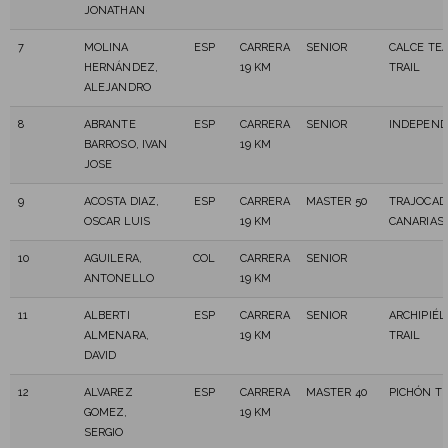
JONATHAN
7
MOLINA
ESP
CARRERA
SENIOR
CALCE TE
HERNÁNDEZ,
19 KM
TRAIL
ALEJANDRO
8
ABRANTE
ESP
CARRERA
SENIOR
INDEPEND
BARROSO, IVAN
19 KM
JOSE
9
ACOSTA DIAZ,
ESP
CARRERA
MASTER 50
TRAJOCAD
OSCAR LUIS
19 KM
CANARIAS
10
AGUILERA,
COL
CARRERA
SENIOR
ANTONELLO
19 KM
11
ALBERTI
ESP
CARRERA
SENIOR
ARCHIPIÉ
ALMENARA,
19 KM
TRAIL
DAVID
12
ALVAREZ
ESP
CARRERA
MASTER 40
PICHÓN TR
GOMEZ,
19 KM
SERGIO