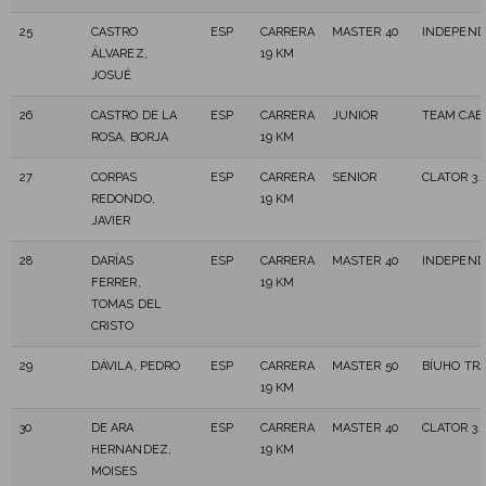
25
CASTRO
ESP
CARRERA
MASTER 40
INDEPEND
ÁLVAREZ,
19 KM
JOSUÉ
26
CASTRO DE LA
ESP
CARRERA
JUNIOR
TEAM CAB
ROSA, BORJA
19 KM
27
CORPAS
ESP
CARRERA
SENIOR
CLATOR 3.
REDONDO,
19 KM
JAVIER
28
DARÍAS
ESP
CARRERA
MASTER 40
INDEPEND
FERRER,
19 KM
TOMAS DEL
CRISTO
29
DÁVILA, PEDRO
ESP
CARRERA
MASTER 50
BÍUHO TRA
19 KM
30
DE ARA
ESP
CARRERA
MASTER 40
CLATOR 3.
HERNANDEZ,
19 KM
MOISES