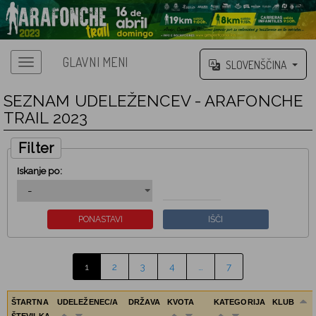
GLAVNI MENI
SLOVENŠČINA
SEZNAM UDELEŽENCEV - ARAFONCHE
TRAIL 2023
Filter
Iskanje po:
1
2
3
4
…
7
ŠTARTNA
UDELEŽENEC/A
DRŽAVA
KVOTA
KATEGORIJA
KLUB