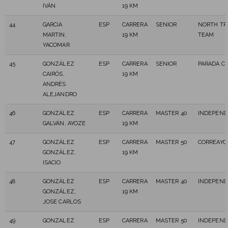
IVÁN
19 KM
44
GARCIA
ESP
CARRERA
SENIOR
NORTH TR
MARTIN,
19 KM
TEAM
YACOMAR
45
GONZÁLEZ
ESP
CARRERA
SENIOR
PARADA CH
CAIRÓS,
19 KM
ANDRÉS
ALEJANDRO
46
GONZÁLEZ
ESP
CARRERA
MASTER 40
INDEPEND
GALVÁN, AYOZE
19 KM
47
GONZÁLEZ
ESP
CARRERA
MASTER 50
CORREAYO
GONZÁLEZ,
19 KM
ISACIO
48
GONZÁLEZ
ESP
CARRERA
MASTER 40
INDEPEND
GONZÁLEZ,
19 KM
JOSE CARLOS
49
GONZALEZ
ESP
CARRERA
MASTER 50
INDEPEND