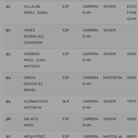
381
VILLALBA
ESP
CARRERA
SENIOR
EXCEL
PEREZ, DIANA
8 KM
FITNE
GÜIM
382
YANES
ESP
CARRERA
SENIOR
RODRIGUEZ,
8 KM
CASANDRA
383
HERRERA
ESP
CARRERA
SENIOR
INDEP
MESA, JUAN
8 KM
ANTONIO
384
GARCÍA
ESP
CARRERA
MASTER 60
INDEP
GONZÁLEZ,
8 KM
RAFAEL
385
KLEBANOVICH,
BLR
CARRERA
SENIOR
TRIST
VIKTORYIA
8 KM
386
SALIKOV,
ESP
CARRERA
SENIOR
INDEP
IAKOV
8 KM
387
MESA PÉREZ,
ESP
CARRERA
MASTER 40
BIKRO