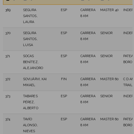
369
SEGURA
ESP
CARRERA
MASTER 40
INDEP
SANTOS,
8 KM
LAURA
370
SEGURA
ESP
CARRERA
SENIOR
INDEP
SANTOS,
8 KM
LUISA
371
SOCAS
ESP
CARRERA
SENIOR
PATEA
BENÍTEZ,
8 KM
BORO
ALEJANDRO
372
SOVIJÄRVI, KAI
FIN
CARRERA
MASTER 60
C D A
MIKAEL
8 KM
TRAIL
373
TABARES
ESP
CARRERA
SENIOR
INDEP
PÉREZ,
8 KM
ALBERTO
374
TAVÍO
ESP
CARRERA
MASTER 60
PATEA
ALONSO,
8 KM
BORO
NIEVES