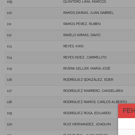
109
QUINTERO LIMA, MARCOS
110
RAMOS DARIAS, JUAN GABRIEL
111
RAMOS PÉREZ, RUBEN
112
RAVELO ARMAS, DAVID
113
REYES, KIKO
114
REYES HDEZ., CARMELITO
115
RIVERA SELLER, MARÍA JOSÉ
116
RODRÍGUEZ GONZÁLEZ, EDER
117
RODRÍGUEZ MARRERO, CANDELARIA
118
RODRIGUEZ RAMOS, CARLOS ALBERTO
FE
119
RODRÍGUEZ ROSA, EDUARDO
120
RUIZ HERNANDEZ, JOAQUIN