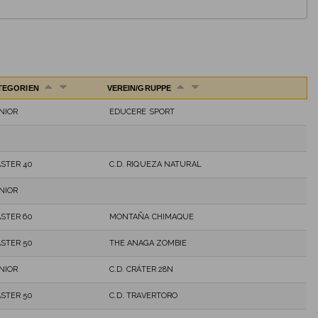
TEGORIEN
VEREIN/GRUPPE
NIOR
EDUCERE SPORT
STER 40
C.D. RIQUEZA NATURAL
NIOR
STER 60
MONTAÑA CHIMAQUE
STER 50
THE ANAGA ZOMBIE
NIOR
C.D. CRÁTER 28N
STER 50
C.D. TRAVERTORO