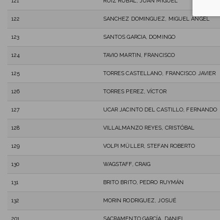
121
RUIZ RUBAL, JUAN MIGUEL
122
SANCHEZ DOMINGUEZ, MIGUEL ANGEL
123
SANTOS GARCIA, DOMINGO
124
TAVIO MARTIN, FRANCISCO
125
TORRES CASTELLANO, FRANCISCO JAVIER
126
TORRES PEREZ, VÍCTOR
127
UCAR JACINTO DEL CASTILLO, FERNANDO
128
VILLALMANZO REYES, CRISTÓBAL
129
VOLPI MÜLLER, STEFAN ROBERTO
130
WAGSTAFF, CRAIG
131
BRITO BRITO, PEDRO RUYMÁN
132
MORIN RODRIGUEZ, JOSUÉ
201
SACRAMENTO GARCÍA, DANIEL