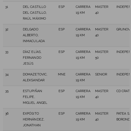
31
DEL CASTILLO
ESP
CARRERA
MASTER
INDEPEN
DEL CASTILLO,
19 KM
40
RAÚL MÁXIMO
32
DELGADO
ESP
CARRERA
MASTER
GRUNOV
ALBERTO,
19 KM
40
INMACULADA
33
DÍAZ ELÍAS,
ESP
CARRERA
MASTER
INDEPEN
FERNANDO
19 KM
50
JESÚS
34
DOMAZETOVIC,
MNE
CARRERA
SENIOR
INDEPEN
ALEKSANDAR
19 KM
35
ESTUPIÑAN
ESP
CARRERA
MASTER
CD CRAT
FELIPE,
19 KM
40
MIGUEL ANGEL
36
EXPÓSITO
ESP
CARRERA
MASTER
PATEA S
HERNÁNDEZ,
19 KM
40
BOROND
JONATHAN