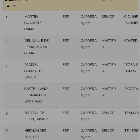
NUMBER
1
MARTÍN
ESP
CARRERA
SENIOR
C.D. INF
GUANCHE,
19 KM
RUNNER
OMAR
2
DEL VALLE DE
ESP
CARRERA
MASTER
CRATER2
LEMA, MARIA
19 KM
40
GEMA
3
PADRÓN
ESP
CARRERA
MASTER
PATEA S
GONZÁLEZ,
19 KM
40
BOROND
JAVIER
4
CASTELLANO
ESP
CARRERA
MASTER
PICOTRA
FERNÁNDEZ,
19 KM
40
SANTIAGO
5
BOTRÁN DE
ESP
CARRERA
SENIOR
TEAM OL
LEÓN, JAVIER
19 KM
6
HERNÁNDEZ
ESP
CARRERA
SENIOR
TENERIF
BENÍTEZ,
19 KM