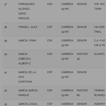
37
FERNANDEZ
ESP
CARRERA
SENIOR
VOY YOO
ALONSO,
19 KM
TEAM
DAVID
MANUEL
38
FRAGIEL, ALEX
ESP
CARRERA
SENIOR
CALDERE
19 KM
TRAIL
39
GARCÍA, FRAN
ESP
CARRERA
SENIOR
C.A. PU
19 KM
CRUZ RE
40
GARCÍA
ESP
CARRERA
MASTER
GUAYOTA
CABEZAS,
19 KM
50
ALBERTO
41
GARCÍA DE LA
ESP
CARRERA
SENIOR
HOZ,
19 KM
CAYETANA
42
GARCÍA GARCÍA,
ESP
CARRERA
MASTER
TERRAN
MINGUE
19 KM
60
RUNNER
43
GARCÍA LOSAS,
ESP
CARRERA
SENIOR
INDEPEN