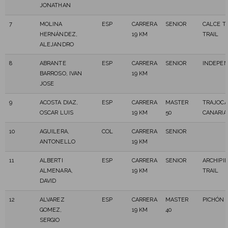
JONATHAN
7
MOLINA
ESP
CARRERA
SENIOR
CALCE T
HERNÁNDEZ,
19 KM
TRAIL
ALEJANDRO
8
ABRANTE
ESP
CARRERA
SENIOR
INDEPEN
BARROSO, IVAN
19 KM
JOSE
9
ACOSTA DIAZ,
ESP
CARRERA
MASTER
TRAJOCA
OSCAR LUIS
19 KM
50
CANARIA
10
AGUILERA,
COL
CARRERA
SENIOR
ANTONELLO
19 KM
11
ALBERTI
ESP
CARRERA
SENIOR
ARCHIPI
ALMENARA,
19 KM
TRAIL
DAVID
12
ALVAREZ
ESP
CARRERA
MASTER
PICHÓN 
GOMEZ,
19 KM
40
SERGIO