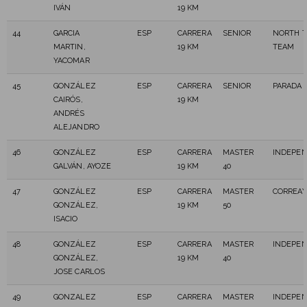
IVÁN
19 KM
44
GARCIA
ESP
CARRERA
SENIOR
NORTH T
MARTIN,
19 KM
TEAM
YACOMAR
45
GONZÁLEZ
ESP
CARRERA
SENIOR
PARADA 
CAIRÓS,
19 KM
ANDRÉS
ALEJANDRO
46
GONZÁLEZ
ESP
CARRERA
MASTER
INDEPEN
GALVÁN, AYOZE
19 KM
40
47
GONZÁLEZ
ESP
CARRERA
MASTER
CORREAY
GONZÁLEZ,
19 KM
50
ISACIO
48
GONZÁLEZ
ESP
CARRERA
MASTER
INDEPEN
GONZÁLEZ,
19 KM
40
JOSE CARLOS
49
GONZALEZ
ESP
CARRERA
MASTER
INDEPEN