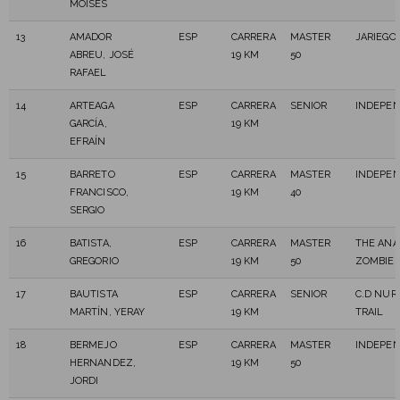
MOISES
13
AMADOR
ESP
CARRERA
MASTER
JARIEGO 
ABREU, JOSÉ
19 KM
50
RAFAEL
14
ARTEAGA
ESP
CARRERA
SENIOR
INDEPEN
GARCÍA,
19 KM
EFRAÍN
15
BARRETO
ESP
CARRERA
MASTER
INDEPEN
FRANCISCO,
19 KM
40
SERGIO
16
BATISTA,
ESP
CARRERA
MASTER
THE ANA
GREGORIO
19 KM
50
ZOMBIE
17
BAUTISTA
ESP
CARRERA
SENIOR
C.D NUR
MARTÍN, YERAY
19 KM
TRAIL
18
BERMEJO
ESP
CARRERA
MASTER
INDEPEN
HERNANDEZ,
19 KM
50
JORDI