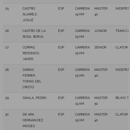
25
CASTRO
ESP
CARRERA
MASTER
INDEPEN
ÁLVAREZ,
19 KM
40
JOSUÉ
26
CASTRO DE LA
ESP
CARRERA
JUNIOR
TEAM CA
ROSA, BORJA
19 KM
27
CORPAS
ESP
CARRERA
SENIOR
CLATOR 3
REDONDO,
19 KM
JAVIER
28
DARÍAS
ESP
CARRERA
MASTER
INDEPEN
FERRER,
19 KM
40
TOMAS DEL
CRISTO
29
DÁVILA, PEDRO
ESP
CARRERA
MASTER
BÍUHO T
19 KM
50
30
DE ARA
ESP
CARRERA
MASTER
CLATOR 3
HERNANDEZ,
19 KM
40
MOISES