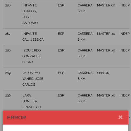
286
INFANTE
ESP
CARRERA
MASTER 60
INDEP
BURGOS,
8 KM
JOSE
ANTONIO
287
INFANTE
ESP
CARRERA
MASTER 40
INDEP
CAL, JESSICA
8 KM
288
IZQUIERDO
ESP
CARRERA
MASTER 50
INDEP
GONZÁLEZ,
8 KM
CÉSAR
289
JERÓNIMO
ESP
CARRERA
SENIOR
YANES, JOSE
8 KM
CARLOS
290
LARA
ESP
CARRERA
MASTER 50
INDEP
BONILLA,
8 KM
FRANCISCO
ERROR
291
LENOIR,
BEL
CARRERA
MASTER 60
INDEP
ANDRE
8 KM
LOUIS