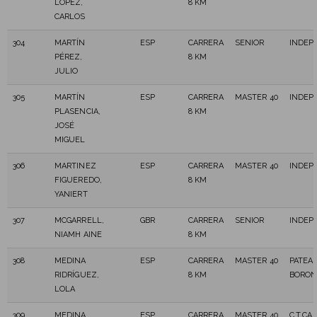
LÓPEZ,
8 KM
CARLOS
304
MARTÍN
ESP
CARRERA
SENIOR
INDEP
PÉREZ,
8 KM
JULIO
305
MARTÍN
ESP
CARRERA
MASTER 40
INDEP
PLASENCIA,
8 KM
JOSÉ
MIGUEL
306
MARTINEZ
ESP
CARRERA
MASTER 40
INDEP
FIGUEREDO,
8 KM
YANIERT
307
MCGARRELL,
GBR
CARRERA
SENIOR
INDEP
NIAMH AINE
8 KM
308
MEDINA
ESP
CARRERA
MASTER 40
PATEA
RIDRÍGUEZ,
8 KM
BORO
LOLA
309
MEDINA
ESP
CARRERA
MASTER 40
C.T.C