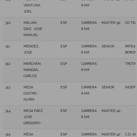
VENTURA,
8 KM
JOEL
310
MELIÁN
ESP
CARRERA
MASTER 50
CD TR
DÍAZ, JOSÉ
8 KM
MANUEL
311
MENDEZ,
ESP
CARRERA
SENIOR
PATEA
JOSE
8 KM
BORO
312
MERCHÁN
ESP
CARRERA
TROTA
MANGAS,
8 KM
CARLOS
313
MESA
ESP
CARRERA
SENIOR
INDEP
CASTRO,
8 KM
NURIA
314
MESA PÁEZ,
ESP
CARRERA
MASTER 40
JOSE
8 KM
GREGORIO
315
MESA
ESP
CARRERA
MASTER 40
C.D. A