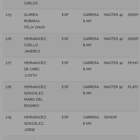
CARLOS
275
GURREA
ESP
CARRERA
MASTER 40
INDEP
ROBAINA,
8 KM
FÉLIX DAVID
276
HERNÁNDEZ
ESP
CARRERA
MASTER 40
INDEP
COELLO,
8 KM
JAHERCO
277
HERNANDEZ
ESP
CARRERA
MASTER 40
PICHÓN
DE CABO,
8 KM
JUDITH
278
HERNANDEZ
ESP
CARRERA
MASTER 50
PLATO
GONZALEZ,
8 KM
MARIA DEL
ROSARIO
279
HERNÁNDEZ
ESP
CARRERA
SENIOR
GONZÁLEZ,
8 KM
JORGE