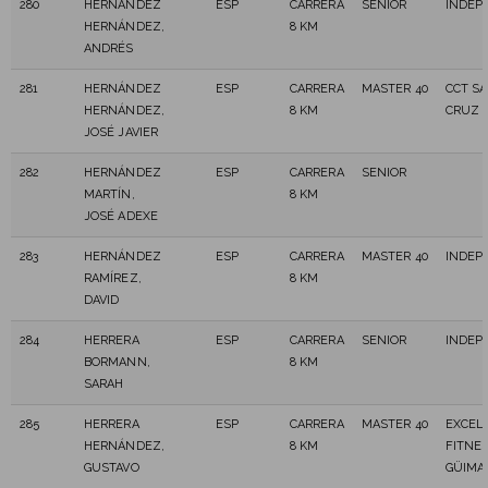
280
HERNÁNDEZ
ESP
CARRERA
SENIOR
INDEP
HERNÁNDEZ,
8 KM
ANDRÉS
281
HERNÁNDEZ
ESP
CARRERA
MASTER 40
CCT S
HERNÁNDEZ,
8 KM
CRUZ
JOSÉ JAVIER
282
HERNÁNDEZ
ESP
CARRERA
SENIOR
MARTÍN,
8 KM
JOSÉ ADEXE
283
HERNÁNDEZ
ESP
CARRERA
MASTER 40
INDEP
RAMÍREZ,
8 KM
DAVID
284
HERRERA
ESP
CARRERA
SENIOR
INDEP
BORMANN,
8 KM
SARAH
285
HERRERA
ESP
CARRERA
MASTER 40
EXCEL
HERNÁNDEZ,
8 KM
FITNE
GUSTAVO
GÜIMA