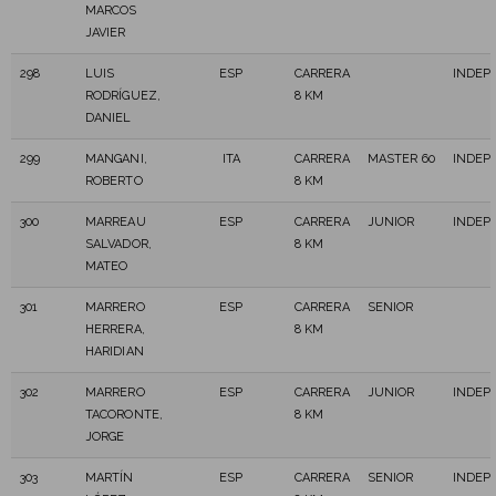
MARCOS
JAVIER
298
LUIS
ESP
CARRERA
INDEP
RODRÍGUEZ,
8 KM
DANIEL
299
MANGANI,
ITA
CARRERA
MASTER 60
INDEP
ROBERTO
8 KM
300
MARREAU
ESP
CARRERA
JUNIOR
INDEP
SALVADOR,
8 KM
MATEO
301
MARRERO
ESP
CARRERA
SENIOR
HERRERA,
8 KM
HARIDIAN
302
MARRERO
ESP
CARRERA
JUNIOR
INDEP
TACORONTE,
8 KM
JORGE
303
MARTÍN
ESP
CARRERA
SENIOR
INDEP