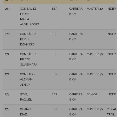
269
GONZÁLEZ
ESP
CARRERA
MASTER 40
INDEP
PÉREZ,
8 KM
MARIA
AUXILIADORA
270
GONZÁLEZ
ESP
CARRERA
INDEP
PÉREZ,
8 KM
DOMINGO
271
GONZÁLEZ
ESP
CARRERA
MASTER 40
INDEP
PRIETO,
8 KM
GUASIMARA
272
GONZALO
ESP
CARRERA
MASTER 40
INDEP
ALEMAN,
8 KM
JENNY
273
GOYA,
ESP
CARRERA
SENIOR
INDEP
RAQUEL
8 KM
274
GUANCHE
ESP
CARRERA
MASTER 40
C.D. 
DÍAZ,
8 KM
TRAIL