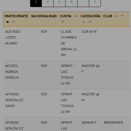
1
2
3
4
…
7
PARTICIPANTE
NACIONALIDAD
CUOTA
CATEGORÍA
CLUB
ACEVEDO
ESP
CLASIC -
SUB 18 M
LÓPEZ,
CUMBRES
ÁLVARO
DE
ABONA 23
KM
ACOSTA
ESP
SPRINT -
MASTER 50
ÁGREDA,
LAS
F
NATALIA
TOSCAS
12 KM
AFONSO
ESP
SPRINT -
MASTER 40
GONZALEZ,
LAS
M
DAVID
TOSCAS
12 KM
AFONSO
ESP
SPRINT -
SENIOR F
BERSERKER
GONZÁLEZ,
LAS