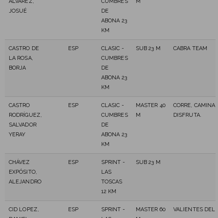
ÁLVAREZ,
CUMBRES
M
JOSUÉ
DE
ABONA 23
KM
CASTRO DE
ESP
CLASIC -
SUB 23 M
CABRA TEAM
LA ROSA,
CUMBRES
BORJA
DE
ABONA 23
KM
CASTRO
ESP
CLASIC -
MASTER 40
CORRE, CAMINA
RODRÍGUEZ,
CUMBRES
M
DISFRUTA.
SALVADOR
DE
YERAY
ABONA 23
KM
CHÁVEZ
ESP
SPRINT -
SUB 23 M
EXPÓSITO,
LAS
ALEJANDRO
TOSCAS
12 KM
CID LOPEZ,
ESP
SPRINT -
MASTER 60
VALIENTES DEL 