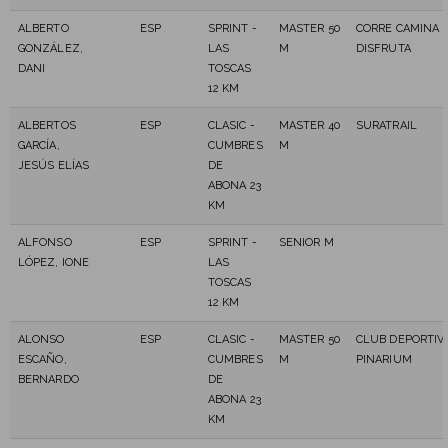
ALBERTO
ESP
SPRINT -
MASTER 50
CORRE CAMINA 
GONZÁLEZ,
LAS
M
DISFRUTA
DANI
TOSCAS
12 KM
ALBERTOS
ESP
CLASIC -
MASTER 40
SURATRAIL
GARCÍA,
CUMBRES
M
JESÚS ELÍAS
DE
ABONA 23
KM
ALFONSO
ESP
SPRINT -
SENIOR M
LÓPEZ, IONE
LAS
TOSCAS
12 KM
ALONSO
ESP
CLASIC -
MASTER 50
CLUB DEPORTIV
ESCAÑO,
CUMBRES
M
PINARIUM
BERNARDO
DE
ABONA 23
KM