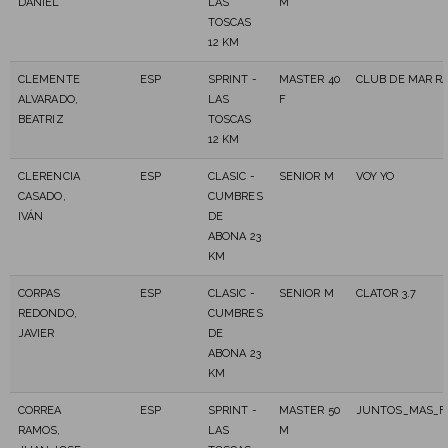
DANIEL
LAS
M
TOSCAS
12 KM
CLEMENTE
ESP
SPRINT -
MASTER 40
CLUB DE MAR R
ALVARADO,
LAS
F
BEATRIZ
TOSCAS
12 KM
CLERENCIA
ESP
CLASIC -
SENIOR M
VOY YO
CASADO,
CUMBRES
IVÁN
DE
ABONA 23
KM
CORPAS
ESP
CLASIC -
SENIOR M
CLATOR 3.7
REDONDO,
CUMBRES
JAVIER
DE
ABONA 23
KM
CORREA
ESP
SPRINT -
MASTER 50
JUNTOS_MAS_F
RAMOS,
LAS
M