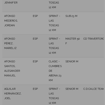
JENNIFER
TOSCAS
12 KM
AFONSO
ESP
SPRINT -
SUB 23 M
MEDEROS,
LAS
JORDAN
TOSCAS
12 KM
AFONSO
ESP
SPRINT -
MASTER 50
CD TRAVERTORO
PÉREZ,
LAS
F
MARIELIZ
TOSCAS
12 KM
AFONSO
ESP
CLASIC -
SENIOR M
SANTOS,
CUMBRES
ALESANDER
DE
MANUEL
ABONA 23
KM
AGUILAR
ESP
SPRINT -
SENIOR M
C.D.CALCE TEAM
HERNÁNDEZ,
LAS
JOEL
TOSCAS
12 KM