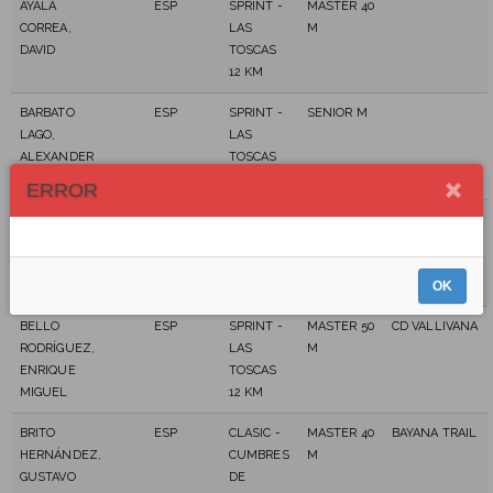
AYALA
ESP
SPRINT -
MASTER 40
CORREA,
LAS
M
DAVID
TOSCAS
12 KM
BARBATO
ESP
SPRINT -
SENIOR M
LAGO,
LAS
ALEXANDER
TOSCAS
JESÚS
12 KM
ERROR
BAUTE
ESP
SPRINT -
MASTER 40
BOX MENCEY
BACALLADO,
LAS
M
VÍCTOR
TOSCAS
OK
12 KM
BELLO
ESP
SPRINT -
MASTER 50
CD VALLIVANA
RODRÍGUEZ,
LAS
M
ENRIQUE
TOSCAS
MIGUEL
12 KM
BRITO
ESP
CLASIC -
MASTER 40
BAYANA TRAIL
HERNÁNDEZ,
CUMBRES
M
GUSTAVO
DE