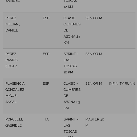
SAMUEL
TOSCAS
12 KM
PÉREZ
ESP
CLASIC -
SENIOR M
MELIÁN,
CUMBRES
DANIEL
DE
ABONA 23
KM
PÉREZ
ESP
SPRINT -
SENIOR M
RAMOS,
LAS
ÉDGAR
TOSCAS
12 KM
PLASENCIA
ESP
CLASIC -
SENIOR M
INFINITY RUNN
GONZALEZ,
CUMBRES
MIGUEL
DE
ANGEL
ABONA 23
KM
PORCELLI,
ITA
SPRINT -
MASTER 40
GABRIELE
LAS
M
TOSCAS