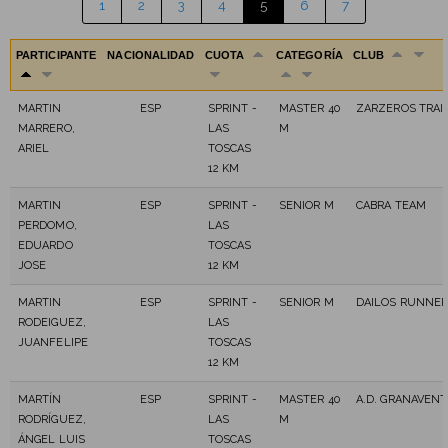
1
2
3
4
5
6
7
PARTICIPANTE
NACIONALIDAD
CUOTA
CATEGORÍA
CLUB
MARTIN
ESP
SPRINT -
MASTER 40
ZARZEROS TRAI
MARRERO,
LAS
M
ARIEL
TOSCAS
12 KM
MARTIN
ESP
SPRINT -
SENIOR M
CABRA TEAM
PERDOMO,
LAS
EDUARDO
TOSCAS
JOSE
12 KM
MARTIN
ESP
SPRINT -
SENIOR M
DAILOS RUNNE
RODEIGUEZ,
LAS
JUANFELIPE
TOSCAS
12 KM
MARTÍN
ESP
SPRINT -
MASTER 40
A.D. GRANAVEN
RODRÍGUEZ,
LAS
M
ÁNGEL LUIS
TOSCAS