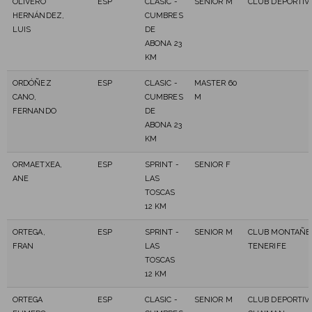
OLIVERO
ESP
CLASIC -
SENIOR M
CLUB DEPORTIVO
HERNÁNDEZ,
CUMBRES
LUIS
DE
ABONA 23
KM
ORDÓÑEZ
ESP
CLASIC -
MASTER 60
CANO,
CUMBRES
M
FERNANDO
DE
ABONA 23
KM
ORMAETXEA,
ESP
SPRINT -
SENIOR F
ANE
LAS
TOSCAS
12 KM
ORTEGA,
ESP
SPRINT -
SENIOR M
CLUB MONTAÑE
FRAN
LAS
TENERIFE
TOSCAS
12 KM
ORTEGA
ESP
CLASIC -
SENIOR M
CLUB DEPORTIVO