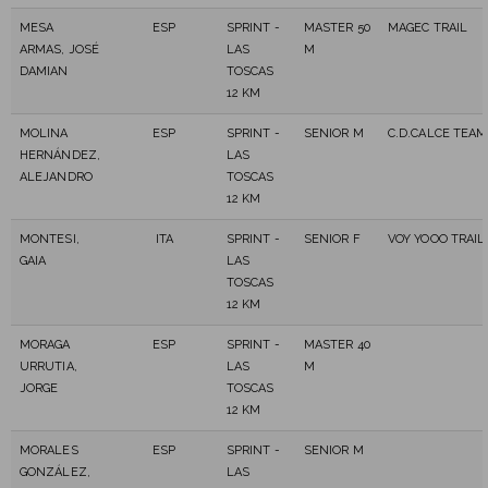
MESA
ESP
SPRINT -
MASTER 50
MAGEC TRAIL
ARMAS, JOSÉ
LAS
M
DAMIAN
TOSCAS
12 KM
MOLINA
ESP
SPRINT -
SENIOR M
C.D.CALCE TEAM
HERNÁNDEZ,
LAS
ALEJANDRO
TOSCAS
12 KM
MONTESI,
ITA
SPRINT -
SENIOR F
VOY YOOO TRAIL
GAIA
LAS
TOSCAS
12 KM
MORAGA
ESP
SPRINT -
MASTER 40
URRUTIA,
LAS
M
JORGE
TOSCAS
12 KM
MORALES
ESP
SPRINT -
SENIOR M
GONZÁLEZ,
LAS