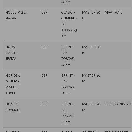
12 KM
NOBLE VIGIL,
ESP
CLASIC -
MASTER 40
MAP TRAIL
NAYRA
CUMBRES
F
DE
ABONA 23
KM
NODA
ESP
SPRINT -
MASTER 40
MAYOR,
LAS
F
JESICA
TOSCAS
12 KM
NORIEGA
ESP
SPRINT -
MASTER 40
AGÜERO,
LAS
M
MIGUEL
TOSCAS
ANGEL
12 KM
NUÑEZ,
ESP
SPRINT -
MASTER 40
C.D. TRAINING D
RUYMAN
LAS
M
TOSCAS
12 KM