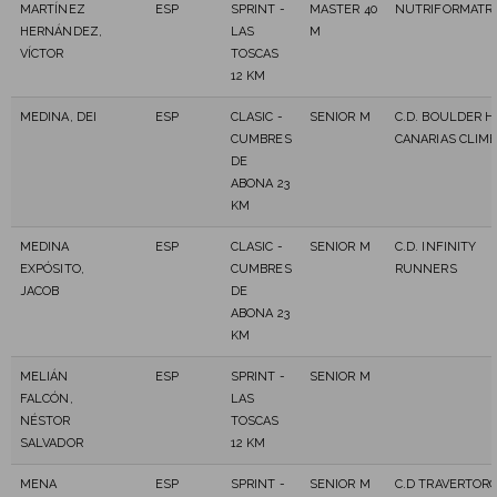
MARTÍNEZ
ESP
SPRINT -
MASTER 40
NUTRIFORMATRA
HERNÁNDEZ,
LAS
M
VÍCTOR
TOSCAS
12 KM
MEDINA, DEI
ESP
CLASIC -
SENIOR M
C.D. BOULDER H
CUMBRES
CANARIAS CLIM
DE
ABONA 23
KM
MEDINA
ESP
CLASIC -
SENIOR M
C.D. INFINITY
EXPÓSITO,
CUMBRES
RUNNERS
JACOB
DE
ABONA 23
KM
MELIÁN
ESP
SPRINT -
SENIOR M
FALCÓN,
LAS
NÉSTOR
TOSCAS
SALVADOR
12 KM
MENA
ESP
SPRINT -
SENIOR M
C.D TRAVERTOR