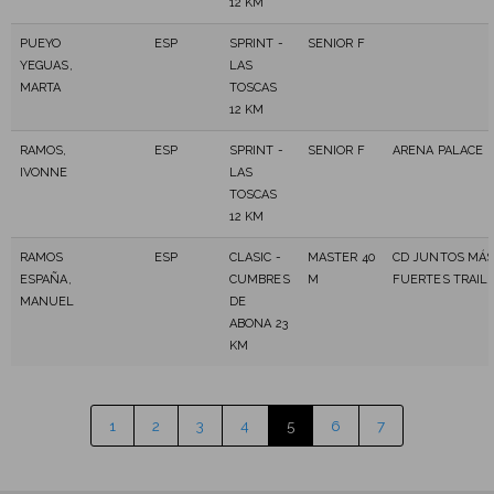
12 KM
PUEYO
ESP
SPRINT -
SENIOR F
YEGUAS,
LAS
MARTA
TOSCAS
12 KM
RAMOS,
ESP
SPRINT -
SENIOR F
ARENA PALACE
IVONNE
LAS
TOSCAS
12 KM
RAMOS
ESP
CLASIC -
MASTER 40
CD JUNTOS MÁ
ESPAÑA,
CUMBRES
M
FUERTES TRAIL
MANUEL
DE
ABONA 23
KM
1
2
3
4
5
6
7