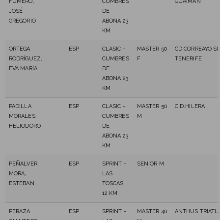
FUMERO,
CUMBRES
GUAIMAN
JOSÉ
DE
GREGORIO
ABONA 23
KM
ORTEGA
ESP
CLASIC -
MASTER 50
CD CORREAYO S
RODRÍGUEZ,
CUMBRES
F
TENERIFE
EVA MARÍA
DE
ABONA 23
KM
PADILLA
ESP
CLASIC -
MASTER 50
C.D.HILERA
MORALES,
CUMBRES
M
HELIODORO
DE
ABONA 23
KM
PEÑALVER
ESP
SPRINT -
SENIOR M
MORA,
LAS
ESTEBAN
TOSCAS
12 KM
PERAZA
ESP
SPRINT -
MASTER 40
ANTHUS TRIATL