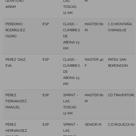
QUINTERO,
LAS
M
AIRAM
TOSCAS
12 KM
PERDOMO
ESP
CLASIC -
MASTER 60
C.D.MONTAÑA
RODRÍGUEZ,
CUMBRES
M
CHIMAQUE
ISIDRO
DE
ABONA 23
KM
PEREZ DIAZ,
ESP
CLASIC -
MASTER 40
PATEA SAN
EVA
CUMBRES
F
BORONDON
DE
ABONA 23
KM
PEREZ
ESP
SPRINT -
MASTER 60
CD TRAVERTORO
FERNANDEZ,
LAS
M
MANUEL
TOSCAS
12 KM
PÉREZ
ESP
SPRINT -
SENIOR M
C.D.RIQUEZA N
HERNÁNDEZ,
LAS