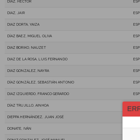
DIAZ, HECTOR
ESP
DIAZ, JAIR
ESP
DIAZ DORTA, YAIZA
ESP
DÍAZ BAEZ, MIGUEL OLIVA
ESP
DIAZ BORIKO, NAUZET
ESP
DIAZ DE LA ROSA, LUIS FERNANDO
ESP
DIAZ GONZALEZ, NAYRA
ESP
DÍAZ GONZÁLEZ, SEBASTIÁN ANTONIO
ESP
DIAZ IZQUIERDO, FRANCO GERARDO
ESP
DÍAZ TRUJILLO, AINHOA
ESP
ER
DIEPPA HERNÁNDEZ, JUAN JOSÉ
ESP
DONATE, IVÁN
ESP