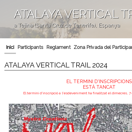
ATALAYA VERTICAL TR
a Tejina (Santa Cruz de Tenerife), Espanya
';
Inici
Participants
Reglament
Zona Privada del Participa
ATALAYA VERTICAL TRAIL 2024
EL TERMINI D'INSCRIPCION
ESTÀ TANCAT
El termini d'inscripció a l'esdeveniment ha finalitzat el dimecres, 7