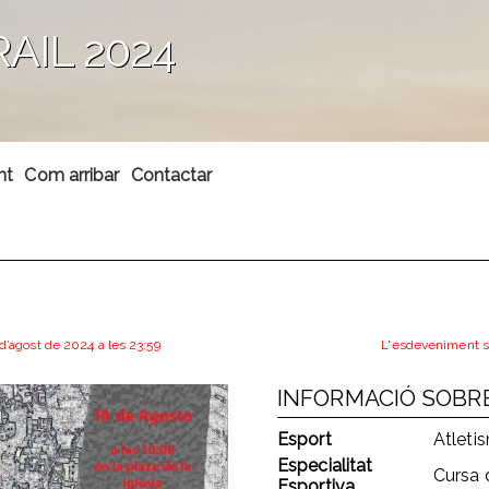
AIL 2024
nt
Com arribar
Contactar
S
 d’agost de 2024 a les 23:59
L'esdeveniment s'
INFORMACIÓ SOBR
Esport
Atleti
Especialitat
Cursa
Esportiva