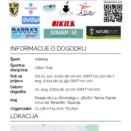
INFORMACIJE O DOGODKU
Šport
Atletika
Športna
Ultra Trail
disciplina
Rok za
Od
21. jun. 2024
ob
00:00 (GMT+01.00)
do
7.
prijavo
avg. 2024
ob
23:59 (GMT+01.00)
Datum
10. avg. 2024
ob
10:00 (GMT+01.00)
dogodka
Pasaje de La Alhondiga 1, 38260 Tejina (Santa
Kraj
Cruz de Tenerife), Španija
Organizator
CLUB ATALAYA TEJINA
LOKACIJA