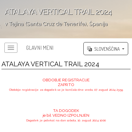
ATALAYA VERTICAL TRAIL 2024
v Tejina (Santa Cruz de Tenerife), Španija
';
GLAVNI MENI
SLOVENŠČINA
ATALAYA VERTICAL TRAIL 2024
OBDOBJE REGISTRACIJE
ZAPRTO
Obdobje registracije za dogodek se je končalo dne sreda, 07. avgust 2024 23:59
TA DOGODEK
je bil VEDNO IZPOLNJEN
Dogodek je potekal na dan sobota, 10. avgust 2024 10:00