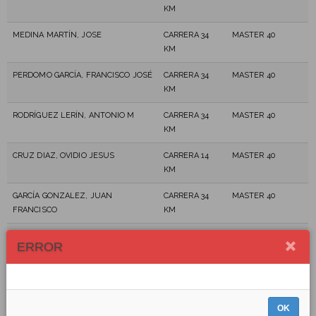
KM
MEDINA MARTÍN, JOSE
CARRERA 34
MASTER 40
KM
PERDOMO GARCÍA, FRANCISCO JOSÉ
CARRERA 34
MASTER 40
KM
RODRÍGUEZ LERÍN, ANTONIO M
CARRERA 34
MASTER 40
KM
CRUZ DIAZ, OVIDIO JESUS
CARRERA 14
MASTER 40
KM
GARCÍA GONZALEZ, JUAN
CARRERA 34
MASTER 40
FRANCISCO
KM
DÍAZ HERNÁNDEZ, ROSMÉN
CARRERA 14
MASTER 40
ERROR
KM
GONZÁLEZ CASTRO, GERMÁN
CARRERA 14
MASTER 40
KM
OK