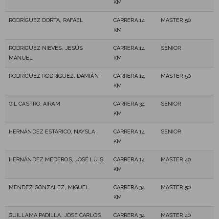
KM
RODRÍGUEZ DORTA, RAFAEL
CARRERA 14
MASTER 50
KM
RODRIGUEZ NIEVES, JESÚS
CARRERA 14
SENIOR
MANUEL
KM
RODRÍGUEZ RODRÍGUEZ, DAMIÁN
CARRERA 14
MASTER 50
KM
GIL CASTRO, AIRAM
CARRERA 34
SENIOR
KM
HERNÁNDEZ ESTARICO, NAYSLA
CARRERA 14
SENIOR
KM
HERNÁNDEZ MEDEROS, JOSÉ LUIS
CARRERA 14
MASTER 40
KM
MENDEZ GONZALEZ, MIGUEL
CARRERA 34
MASTER 50
KM
GUILLAMA PADILLA, JOSE CARLOS
CARRERA 34
MASTER 40