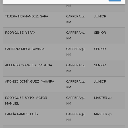
ARREAZA MARCANO, ALEXIS JOSÉ
CARRERA 34
MASTER 40
KM
TEJERA HERNANDEZ, SARA
CARRERA 14
JUNIOR
KM
RODRÍGUEZ, YERAY
CARRERA 34
SENIOR
KM
SANTANA MESA, DAVINIA
CARRERA 34
SENIOR
KM
ALBERTO MORALES, CRISTINA
CARRERA 14
SENIOR
KM
AFONSO DOMÍNGUEZ, YAHAIRA
CARRERA 14
JUNIOR
KM
RODRIGUEZ BRITO, VÍCTOR
CARRERA 34
MASTER 40
MANUEL
KM
GARCÍA RAMOS, LUÍS
CARRERA 34
MASTER 40
KM