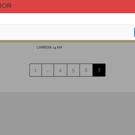
ROR
1
…
4
5
6
7
CUOTA
CARRERA 14 KM
1
…
4
5
6
7