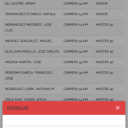
GIL CASTRO, AIRAM
CARRERA 34 KM
SENIOR
HERNÁNDEZ ESTARICO, NAYSLA
CARRERA 14 KM
SENIOR
HERNÁNDEZ MEDEROS, JOSÉ
CARRERA 14 KM
MASTER 40
LUIS
MENDEZ GONZALEZ, MIGUEL
CARRERA 34 KM
MASTER 50
GUILLAMA PADILLA, JOSE CARLOS
CARRERA 34 KM
MASTER 40
MEDINA MARTÍN, JOSE
CARRERA 34 KM
MASTER 40
PERDOMO GARCÍA, FRANCISCO
CARRERA 34 KM
MASTER 40
JOSÉ
RODRÍGUEZ LERÍN, ANTONIO M
CARRERA 34 KM
MASTER 40
CRUZ DIAZ, OVIDIO JESUS
CARRERA 14 KM
MASTER 40
ERREUR
GARCÍA GONZALEZ, JUAN
CARRERA 34 KM
MASTER 40
FRANCISCO
DÍAZ HERNÁNDEZ, ROSMÉN
CARRERA 14 KM
MASTER 40