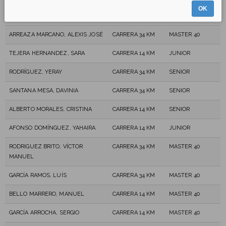
OK
GONZÁLEZ CASTRO, GERMÁN
CARRERA 14 KM
MASTER 40
ARREAZA MARCANO, ALEXIS JOSÉ
CARRERA 34 KM
MASTER 40
TEJERA HERNANDEZ, SARA
CARRERA 14 KM
JUNIOR
RODRÍGUEZ, YERAY
CARRERA 34 KM
SENIOR
SANTANA MESA, DAVINIA
CARRERA 34 KM
SENIOR
ALBERTO MORALES, CRISTINA
CARRERA 14 KM
SENIOR
AFONSO DOMÍNGUEZ, YAHAIRA
CARRERA 14 KM
JUNIOR
RODRIGUEZ BRITO, VÍCTOR
CARRERA 34 KM
MASTER 40
MANUEL
GARCÍA RAMOS, LUÍS
CARRERA 34 KM
MASTER 40
BELLO MARRERO, MANUEL
CARRERA 14 KM
MASTER 40
GARCÍA ARROCHA, SERGIO
CARRERA 14 KM
MASTER 40