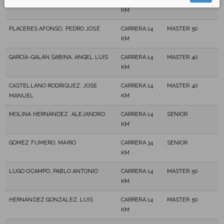
PADRÓN GONZÁLEZ, JAVIER
CARRERA 34
MASTER 40
KM
PLACERES AFONSO, PEDRO JOSÉ
CARRERA 14
MASTER 50
KM
GARCÍA-GALÁN SABINA, ANGEL LUIS
CARRERA 14
MASTER 40
KM
CASTELLANO RODRIGUEZ, JOSE
CARRERA 14
MASTER 40
MANUEL
KM
MOLINA HERNÁNDEZ, ALEJANDRO
CARRERA 14
SENIOR
KM
GOMEZ FUMERO, MARIO
CARRERA 34
SENIOR
KM
LUGO OCAMPO, PABLO ANTONIO
CARRERA 14
MASTER 50
KM
HERNÁNDEZ GONZALEZ, LUIS
CARRERA 14
MASTER 50
KM