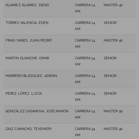
ÁLVAREZ ÁLVAREZ, DIEGO
CARRERA 14
MASTER 40
KM
TORRES VALENCIA, EDEN
CARRERA 14
SENIOR
KM
FRIAS YANES, JUAN PEDRO
CARRERA 14
MASTER 40
KM
MARTIN GUANCHE, OMAR
CARRERA 34
SENIOR
KM
MARRERO BLÁZQUEZ, ADRIÁN
CARRERA 14
SENIOR
KM
PÉREZ LÓPEZ, LUCÍA
CARRERA 14
SENIOR
KM
GONZÁLEZ CASANOVA, JOSÉ RAMON
CARRERA 14
MASTER 50
KM
DIAZ CAMACHO, TEXENERY
CARRERA 34
MASTER 40
KM