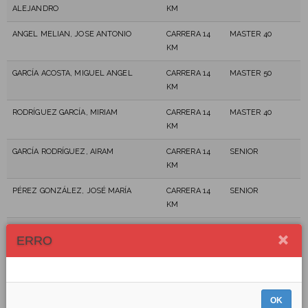
ALEJANDRO
KM
ANGEL MELIAN, JOSE ANTONIO
CARRERA 14
MASTER 40
KM
GARCÍA ACOSTA, MIGUEL ANGEL
CARRERA 14
MASTER 50
KM
RODRÍGUEZ GARCÍA, MIRIAM
CARRERA 14
MASTER 40
KM
GARCÍA RODRÍGUEZ, AIRAM
CARRERA 14
SENIOR
KM
PÉREZ GONZÁLEZ, JOSÉ MARÍA
CARRERA 14
SENIOR
KM
ALLO MARTIN, JOSE FRANCISCO
CARRERA 14
MASTER 40
ERRO
KM
PADRÓN RODRIGUEZ, TOMÁS
CARRERA 34
MASTER 60
KM
OK