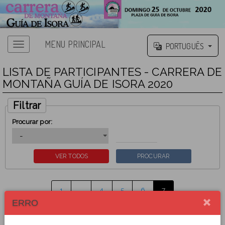
MENU PRINCIPAL
PORTUGUÊS
LISTA DE PARTICIPANTES - CARRERA DE
MONTAÑA GUÍA DE ISORA 2020
Filtrar
Procurar por:
1
…
4
5
6
7
ERRO
PARTICIPANTE
QUOTA
CATEGORIA