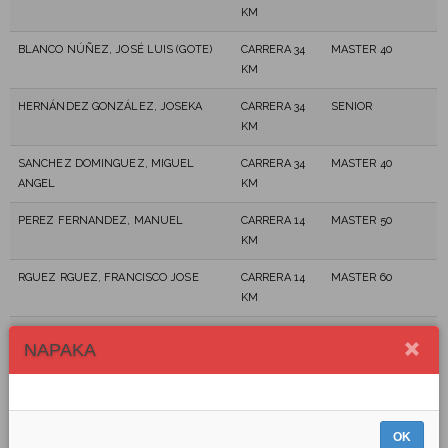
KM
BLANCO NÚÑEZ, JOSÉ LUIS (GOTE)
CARRERA 34
MASTER 40
KM
HERNÁNDEZ GONZÁLEZ, JOSEKA
CARRERA 34
SENIOR
KM
SANCHEZ DOMINGUEZ, MIGUEL
CARRERA 34
MASTER 40
ANGEL
KM
PEREZ FERNANDEZ, MANUEL
CARRERA 14
MASTER 50
KM
RGUEZ RGUEZ, FRANCISCO JOSE
CARRERA 14
MASTER 60
KM
GARCÍA FRAGOSO, JAIME
CARRERA 34
MASTER 40
NAPAKA
KM
EXPÓSITO RODRÍGUEZ, JOSÉ ANDRÉS
CARRERA 34
MASTER 50
KM
OK