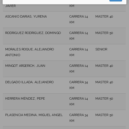
HERNANDEZ TOLEDO, FRANCISCO
CARRERA 34
MASTER 40
JAVIER
KM
ASCANIO DARIAS, YURENA
CARRERA 14
MASTER 40
KM
RODRIGUEZ RODRIGUEZ, DOMINGO
CARRERA 14
MASTER 50
KM
MORALES ROQUE, ALEJANDRO
CARRERA 14
SENIOR
ANTONIO
KM
MINGOT ARGERICH, JUAN
CARRERA 14
MASTER 40
KM
DELGADO ILLADA, ALEJANDRO
CARRERA 34
MASTER 40
KM
HERRERA MÉNDEZ, PEPE
CARRERA 14
MASTER 50
KM
PLASENCIA MEDINA, MIGUEL ANGEL
CARRERA 34
MASTER 50
KM