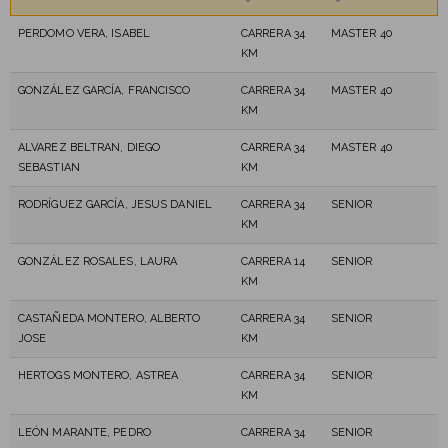
PERDOMO VERA, ISABEL
CARRERA 34
MASTER 40
KM
GONZÁLEZ GARCÍA, FRANCISCO
CARRERA 34
MASTER 40
KM
ALVAREZ BELTRAN, DIEGO
CARRERA 34
MASTER 40
SEBASTIAN
KM
RODRÍGUEZ GARCÍA, JESUS DANIEL
CARRERA 34
SENIOR
KM
GONZÁLEZ ROSALES, LAURA
CARRERA 14
SENIOR
KM
CASTAÑEDA MONTERO, ALBERTO
CARRERA 34
SENIOR
JOSE
KM
HERTOGS MONTERO, ASTREA
CARRERA 34
SENIOR
KM
LEÓN MARANTE, PEDRO
CARRERA 34
SENIOR