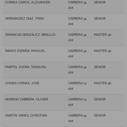
CORREA CAIROS, ALEXANDER
CARRERA 34
SENIOR
KM
HERNÁNDEZ DIAZ, FRAN
CARRERA 34
SENIOR
KM
SIMANCAS GONZÁLEZ, BRAULIO
CARRERA 34
MASTER 40
KM
RAMOS ESPAÑA, MANUEL
CARRERA 34
MASTER 40
KM
MARTEL EVORA, TANAUSU
CARRERA 34
SENIOR
KM
CHINEA CHINEA, JOSÉ
CARRERA 14
MASTER 50
KM
MORENO CABRERA, OLIVIER
CARRERA 14
SENIOR
KM
MARTÍN YANES, CHRISTIAN
CARRERA 34
SENIOR
KM