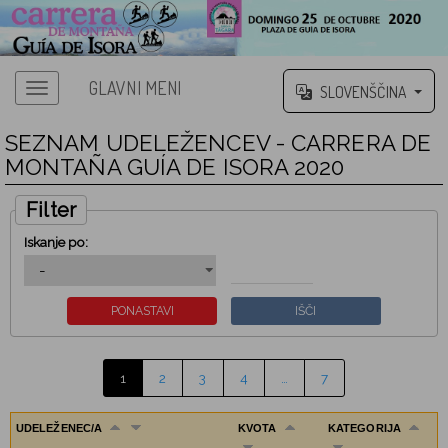
GLAVNI MENI
SLOVENŠČINA
SEZNAM UDELEŽENCEV - CARRERA DE
MONTAÑA GUÍA DE ISORA 2020
Filter
Iskanje po:
1
2
3
4
…
7
UDELEŽENEC/A
KVOTA
KATEGORIJA