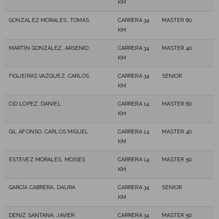
KM
GONZALEZ MORALES, TOMAS
CARRERA 34
MASTER 60
KM
MARTÍN GONZÁLEZ, ARSENIO
CARRERA 34
MASTER 40
KM
FIGUEIRAS VAZQUEZ, CARLOS
CARRERA 34
SENIOR
KM
CID LOPEZ, DANIEL
CARRERA 14
MASTER 60
KM
GIL AFONSO, CARLOS MIGUEL
CARRERA 14
MASTER 40
KM
ESTEVEZ MORALES, MOISES
CARRERA 14
MASTER 50
KM
GARCÍA CABRERA, DAURA
CARRERA 34
SENIOR
KM
DENIZ SANTANA, JAVIER
CARRERA 34
MASTER 50