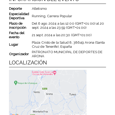
Deporte
Atletismo
Especialidad
Running, Carrera Popular
Deportiva
Plazo de
Del
6 ago. 2024
a las
12:00 (GMT+01:00)
al
20
inscripción
sept. 2024
a las
23:59 (GMT+01:00)
Fecha del
21 sept. 2024
a las
20:30 (GMT+01:00)
evento
Plaza Cristo de la Salud 8, 38649 Arona (Santa
Lugar
Cruz de Tenerife), España
PATRONATO MUNICIPAL DE DEPORTES DE
Organizador
ARONA
LOCALIZACIÓN