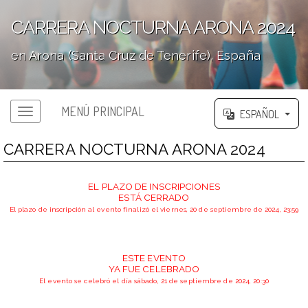
CARRERA NOCTURNA ARONA 2024
en Arona (Santa Cruz de Tenerife), España
';
MENÚ PRINCIPAL
ESPAÑOL
CARRERA NOCTURNA ARONA 2024
EL PLAZO DE INSCRIPCIONES
ESTÁ CERRADO
El plazo de inscripción al evento finalizó el viernes, 20 de septiembre de 2024, 23:59
ESTE EVENTO
YA FUE CELEBRADO
El evento se celebró el día sábado, 21 de septiembre de 2024, 20:30