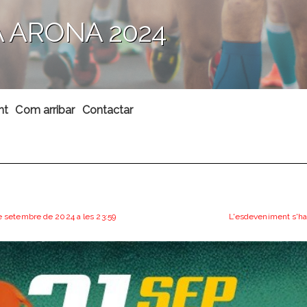
 ARONA 2024
nt
Com arribar
Contactar
S
 de setembre de 2024 a les 23:59
L'esdeveniment s'ha 