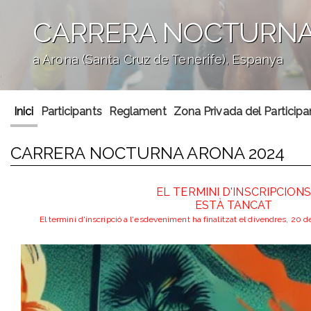
CARRERA NOCTURNA
a Arona (Santa Cruz de Tenerife), Espanya
';
Inici
Participants
Reglament
Zona Privada del Participa
CARRERA NOCTURNA ARONA 2024
EL TERMINI D'INSCRIPCION
ESTÀ TANCAT
El termini d'inscripció a l'esdeveniment ha finalitzat el divendres, 20