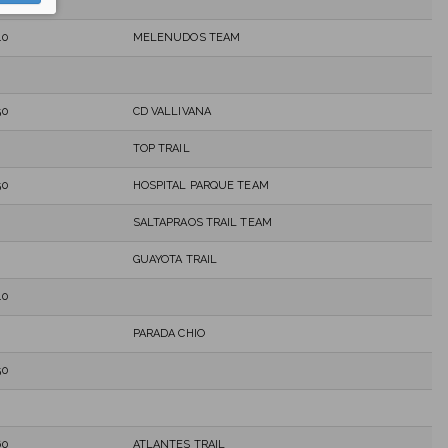
40
40
MELENUDOS TEAM
50
CD VALLIVANA
TOP TRAIL
50
HOSPITAL PARQUE TEAM
SALTAPRAOS TRAIL TEAM
GUAYOTA TRAIL
40
PARADA CHIO
50
60
ATLANTES TRAIL