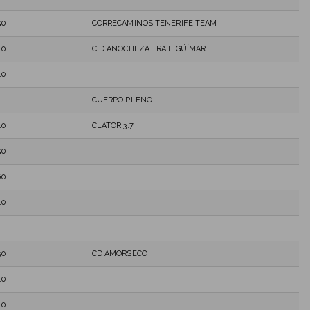
50
CORRECAMINOS TENERIFE TEAM
40
C.D.ANOCHEZA TRAIL GÜÍMAR
40
CUERPO PLENO
40
CLATOR 3.7
50
60
40
50
CD AMORSECO
40
40