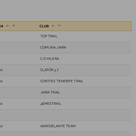
IA
CLUB
TOP TRAIL
COMUNA JAIRA
C.D.HILERA
50
CLATOR 3.7
60
COYOTES TENERIFE TRAIL
JAIRA TRAIL
50
4EMESTRAIL
50
AIIIIIIIDELANTE TEAM