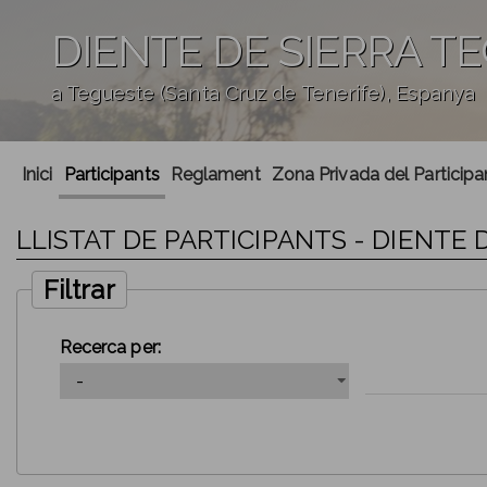
DIENTE DE SIERRA T
a Tegueste (Santa Cruz de Tenerife), Espanya
';
Inici
Participants
Reglament
Zona Privada del Participa
LLISTAT DE PARTICIPANTS - DIENTE 
Filtrar
Recerca per: