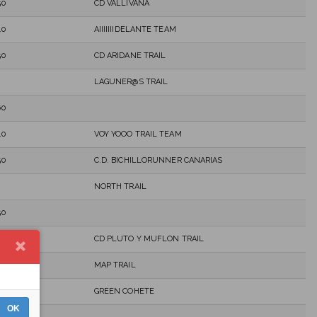
50
CD VALLIVANA
40
AIIIIIIIDELANTE TEAM
50
CD ARIDANE TRAIL
LAGUNER@S TRAIL
60
40
VOY YOOO TRAIL TEAM
50
C.D. BICHILLORUNNER CANARIAS
NORTH TRAIL
50
40
CD PLUTO Y MUFLON TRAIL
50
MAP TRAIL
GREEN COHETE
OK