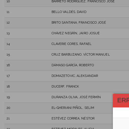
10
BARRETO RODRÍGUEZ, FRANCISCO JOSÉ
11
BELLO VALDÉS, DAVID
12
BRITO SANTANA, FRANCISCO JOSÉ
13
CHÁVEZ NEGRÍN, JAIRO JOSUÉ
14
CLAVERIE CORES, RAFAEL
15
CRUZ BARBUZANO, VÍCTOR MANUEL
16
DÁMASO GARCÍA, ROBERTO
17
DOMAZETOVIC, ALEKSANDAR
18
DUCERF, FRANCK
19
DURANZA OLIVA, JOSÉ FERMÍN
ER
20
EL-GHERIANI PIÑOL, SELIM
21
ESTÉVEZ CORREA, NÉSTOR