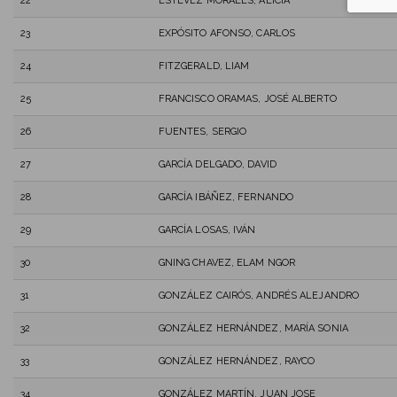
22
ESTEVEZ MORALES, ALICIA
23
EXPÓSITO AFONSO, CARLOS
24
FITZGERALD, LIAM
25
FRANCISCO ORAMAS, JOSÉ ALBERTO
26
FUENTES, SERGIO
27
GARCÍA DELGADO, DAVID
28
GARCÍA IBÁÑEZ, FERNANDO
29
GARCÍA LOSAS, IVÁN
30
GNING CHAVEZ, ELAM NGOR
31
GONZÁLEZ CAIRÓS, ANDRÉS ALEJANDRO
32
GONZÁLEZ HERNÁNDEZ, MARÍA SONIA
33
GONZÁLEZ HERNÁNDEZ, RAYCO
34
GONZÁLEZ MARTÍN, JUAN JOSE