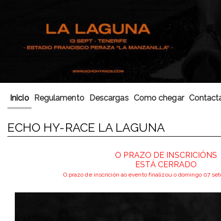
Inicio
Regulamento
Descargas
Como chegar
Contact
ECHO HY-RACE LA LAGUNA
O PRAZO DE INSCRICIÓNS
ESTÁ CERRADO
O prazo de inscrición ao evento finalizou o domingo 07 s