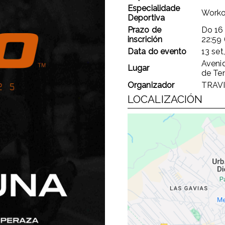
Especialidade
Worko
Deportiva
Prazo de
Do
16
inscrición
22:59
Data do evento
13 set
Aveni
Lugar
de Ten
Organizador
TRAV
LOCALIZACIÓN