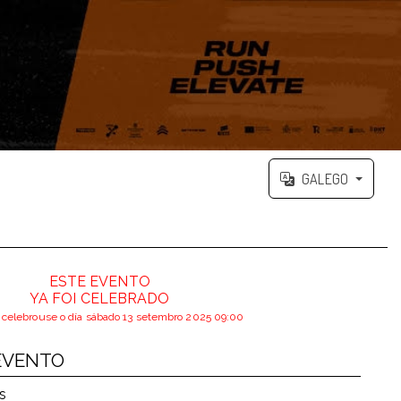
GALEGO
ESTE EVENTO
YA FOI CELEBRADO
 celebrouse o día sábado 13 setembro 2025 09:00
EVENTO
s