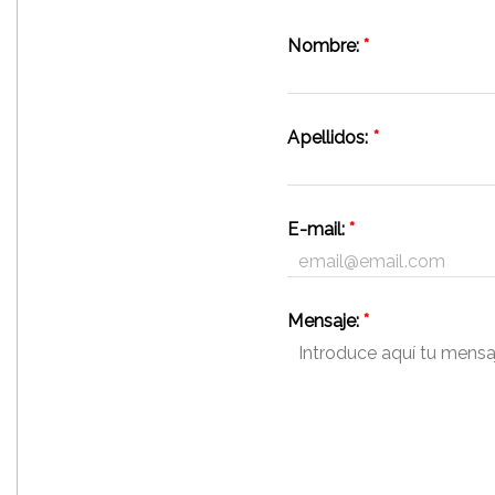
Nombre:
*
Apellidos:
*
E-mail:
*
Mensaje:
*