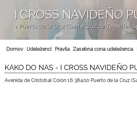
I CROSS NAVIDEÑO P
v Puerto de la Cruz (Santa Cruz de Tenerife), Š
';
Domov
Udeleženci
Pravila
Zasebna cona udeleženca
KAKO DO NAS - I CROSS NAVIDEÑO P
Avenida de Cristobal Colón 16 38400 Puerto de la Cruz (S