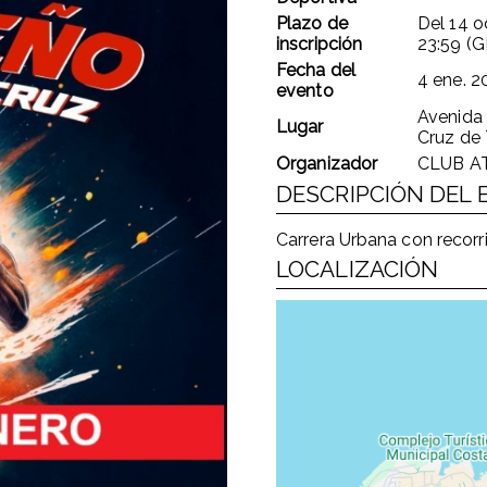
Plazo de
Del
14 o
inscripción
23:59 (
Fecha del
4 ene. 2
evento
Avenida 
Lugar
Cruz de 
Organizador
CLUB A
DESCRIPCIÓN DEL
Carrera Urbana con recor
LOCALIZACIÓN