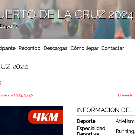
UERTO DE LA CRUZ 2024
, España
cipante
Recorrido
Descargas
Cómo llegar
Contactar
UZ 2024
S
iembre de 2024, 23:59
El evento 
INFORMACIÓN DEL
Deporte
Atletis
Especialidad
Running,
Deportiva