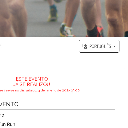
r
PORTUGUÊS
ESTE EVENTO
JÁ SE REALIZOU
ealiza-se no dia sábado, 4 de janeiro de 2025 19:00
EVENTO
mo
 Fun Run