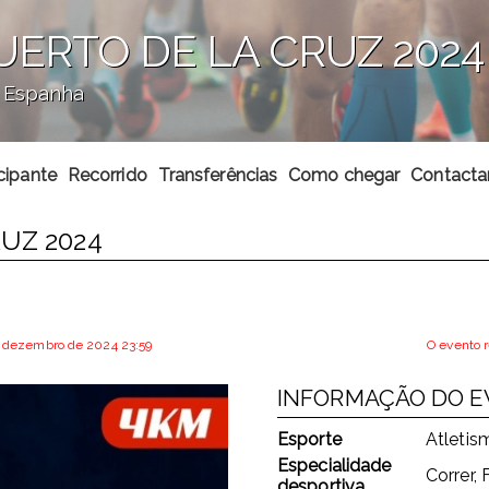
UERTO DE LA CRUZ 2024
, Espanha
cipante
Recorrido
Transferências
Como chegar
Contacta
UZ 2024
de dezembro de 2024 23:59
O evento r
INFORMAÇÃO DO 
Esporte
Atletis
Especialidade
Correr,
desportiva