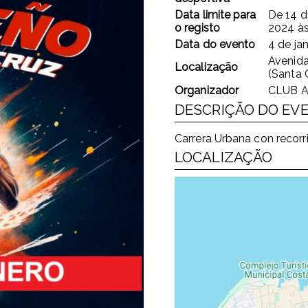
Data limite para
De
14 d
o registo
2024
à
Data do evento
4 de ja
Avenida
Localização
(Santa 
Organizador
CLUB A
DESCRIÇÃO DO EV
Carrera Urbana con recor
LOCALIZAÇÃO