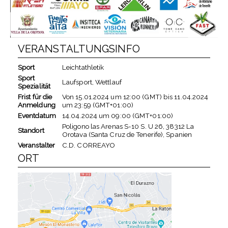
VERANSTALTUNGSINFO
Sport
Leichtathletik
Sport
Laufsport, Wettlauf
Spezialität
Frist für die
Von
15.01.2024
um
12:00 (GMT)
bis
11.04.2024
Anmeldung
um
23:59 (GMT+01:00)
Eventdatum
14.04.2024
um
09:00 (GMT+01:00)
Poligono las Arenas S-10 S. U 26, 38312 La
Standort
Orotava (Santa Cruz de Tenerife), Spanien
Veranstalter
C.D. CORREAYO
ORT