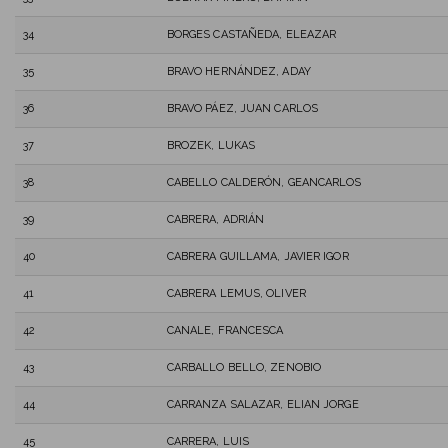
34
BORGES CASTAÑEDA, ELEAZAR
35
BRAVO HERNÁNDEZ, ADAY
36
BRAVO PÁEZ, JUAN CARLOS
37
BROZEK, LUKAS
38
CABELLO CALDERÓN, GEANCARLOS
39
CABRERA, ADRIÁN
40
CABRERA GUILLAMA, JAVIER IGOR
41
CABRERA LEMUS, OLIVER
42
CANALE, FRANCESCA
43
CARBALLO BELLO, ZENOBIO
44
CARRANZA SALAZAR, ELIAN JORGE
45
CARRERA, LUIS