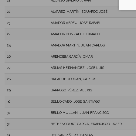
21
ALONSO SIVERIO, AIRAM
22
ÁLVAREZ MARTÍN, EDUARDO JOSÉ
23
AMADOR ABREU, JOSÉ RAFAEL
24
AMADOR GONZALEZ, CIRIACO
25
AMADOR MARTIN, JUAN CARLOS
26
ARENCIBIA GARCÍA, OMAR
27
ARMAS HERNÁNDEZ, JOSE LUIS
28
BALAGUE JORDAN, CARLOS
29
BARROSO PÉREZ, ALEXIS
30
BELLO CABO, JOSE SANTIAGO
31
BELLO MULLAN, JUAN FRANCISCO
32
BETHENCOURT GARCIA, FRANCISCO JAVIER
33
BOLÍVAR PIÑERO, DAMIAN