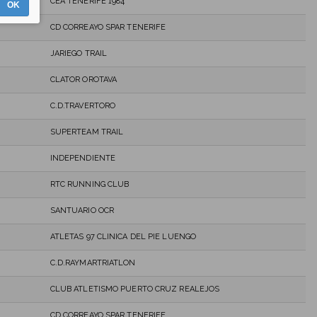
CEA TENERIFE 1984
OK
CD CORREAYO SPAR TENERIFE
JARIEGO TRAIL
CLATOR OROTAVA
C.D.TRAVERTORO
SUPERTEAM TRAIL
INDEPENDIENTE
RTC RUNNING CLUB
SANTUARIO OCR
ATLETAS 97 CLINICA DEL PIE LUENGO
C.D.RAYMARTRIATLON
CLUB ATLETISMO PUERTO CRUZ REALEJOS
CD CORREAYO SPAR TENERIFE