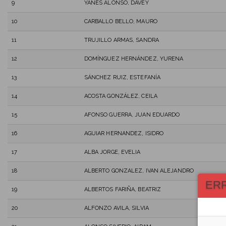
9
YANES ALONSO, DAVEY
10
CARBALLO BELLO, MAURO
11
TRUJILLO ARMAS, SANDRA
12
DOMÍNGUEZ HERNÁNDEZ, YURENA
13
SÁNCHEZ RUIZ, ESTEFANÍA
14
ACOSTA GONZÁLEZ, CEILA
15
AFONSO GUERRA, JUAN EDUARDO
16
AGUIAR HERNANDEZ, ISIDRO
17
ALBA JORGE, EVELIA
18
ALBERTO GONZALEZ, IVAN ALEJANDRO
ER
19
ALBERTOS FARIÑA, BEATRIZ
20
ALFONZO AVILA, SILVIA