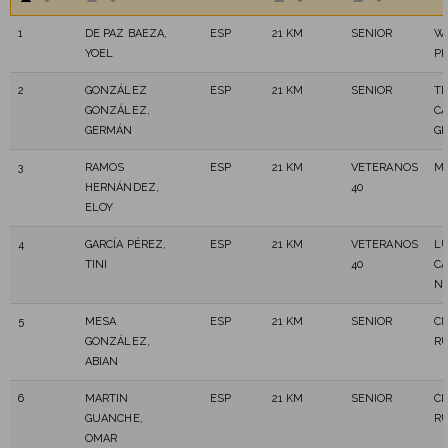
1
DE PAZ BAEZA,
ESP
21 KM
SENIOR
WI
YOEL
P
2
GONZÁLEZ
ESP
21 KM
SENIOR
T
GONZÁLEZ,
CA
GERMÁN
G
3
RAMOS
ESP
21 KM
VETERANOS
MA
HERNÁNDEZ,
40
ELOY
4
GARCÍA PÉREZ,
ESP
21 KM
VETERANOS
L
TINI
40
CA
N
5
MESA
ESP
21 KM
SENIOR
CD
GONZÁLEZ,
R
ABIAN
6
MARTIN
ESP
21 KM
SENIOR
CD
GUANCHE,
R
OMAR