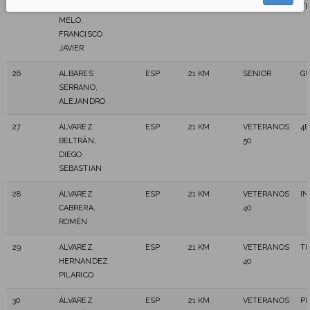
MORALES
50
TR
MELO,
FRANCISCO
JAVIER
26
ALBARES
ESP
21 KM
SENIOR
GU
SERRANO,
ALEJANDRO
27
ÁLVAREZ
ESP
21 KM
VETERANOS
4E
BELTRÁN,
50
DIEGO
SEBASTIAN
28
ÁLVAREZ
ESP
21 KM
VETERANOS
I
CABRERA,
40
ROMÉN
29
ALVAREZ
ESP
21 KM
VETERANOS
TR
HERNANDEZ,
40
PILARICO
30
ÁLVAREZ
ESP
21 KM
VETERANOS
PI