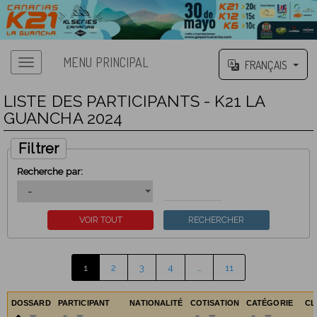
MENU PRINCIPAL
FRANÇAIS
LISTE DES PARTICIPANTS - K21 LA
GUANCHA 2024
Filtrer
Recherche par:
1
2
3
4
…
11
DOSSARD
PARTICIPANT
NATIONALITÉ
COTISATION
CATÉGORIE
C