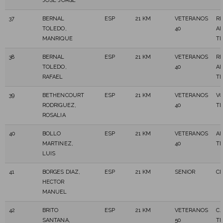
JOSE JORGE
37
BERNAL
ESP
21 KM
VETERANOS
RE
TOLEDO,
40
AL
MANRIQUE
T
38
BERNAL
ESP
21 KM
VETERANOS
RE
TOLEDO,
40
AL
RAFAEL
T
39
BETHENCOURT
ESP
21 KM
VETERANOS
VO
RODRIGUEZ,
40
T
ROSALIA
40
BOLLO
ESP
21 KM
VETERANOS
AI
MARTINEZ,
40
T
LUIS
41
BORGES DIAZ,
ESP
21 KM
SENIOR
CL
HECTOR
MANUEL
42
BRITO
ESP
21 KM
VETERANOS
C.
SANTANA,
50
TR