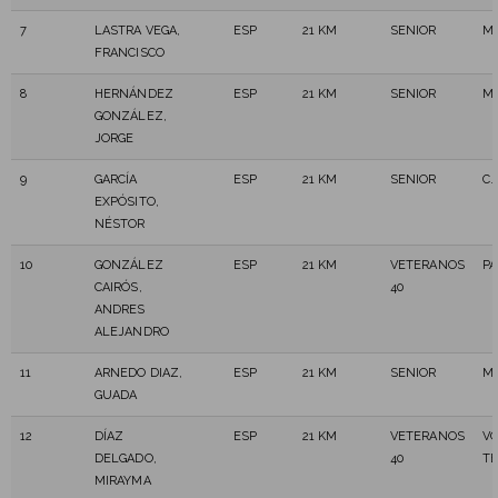
7
LASTRA VEGA,
ESP
21 KM
SENIOR
MA
FRANCISCO
8
HERNÁNDEZ
ESP
21 KM
SENIOR
MA
GONZÁLEZ,
JORGE
9
GARCÍA
ESP
21 KM
SENIOR
C.
EXPÓSITO,
NÉSTOR
10
GONZÁLEZ
ESP
21 KM
VETERANOS
PA
CAIRÓS,
40
ANDRES
ALEJANDRO
11
ARNEDO DIAZ,
ESP
21 KM
SENIOR
MA
GUADA
12
DÍAZ
ESP
21 KM
VETERANOS
VO
DELGADO,
40
T
MIRAYMA