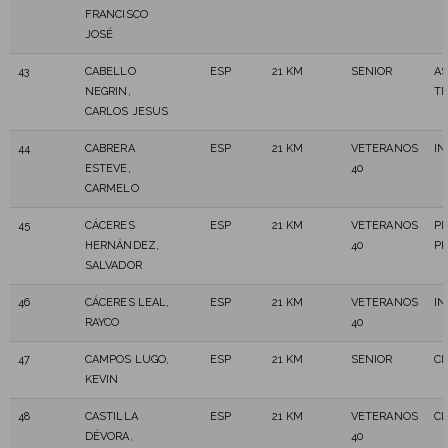
FRANCISCO
JOSÉ
43
CABELLO
ESP
21 KM
SENIOR
A
NEGRIN,
TR
CARLOS JESUS
44
CABRERA
ESP
21 KM
VETERANOS
I
ESTEVE,
40
CARMELO
45
CÁCERES
ESP
21 KM
VETERANOS
PI
HERNÁNDEZ,
40
P
SALVADOR
46
CÁCERES LEAL,
ESP
21 KM
VETERANOS
I
RAYCO
40
47
CAMPOS LUGO,
ESP
21 KM
SENIOR
CD
KEVIN
48
CASTILLA
ESP
21 KM
VETERANOS
CL
DÉVORA,
40