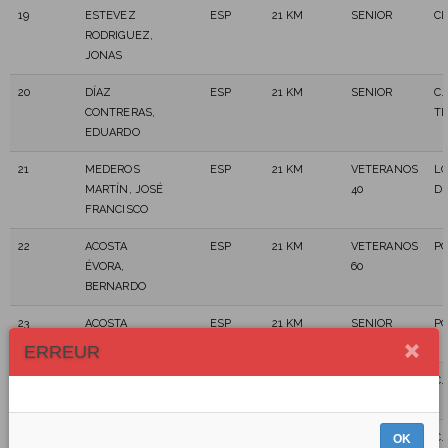
19
ESTEVEZ
ESP
21 KM
SENIOR
CL
RODRIGUEZ,
JONAS
20
DÍAZ
ESP
21 KM
SENIOR
C.
CONTRERAS,
TR
EDUARDO
21
MEDEROS
ESP
21 KM
VETERANOS
LO
MARTÍN, JOSÉ
40
D
FRANCISCO
22
ACOSTA
ESP
21 KM
VETERANOS
PO
ÉVORA,
60
BERNARDO
23
ACOSTA
ESP
21 KM
SENIOR
PO
PÉREZ, AIRAM
ERREUR
24
AFONSO
ESP
21 KM
SENIOR
C.
DÓNIZ, OMAR
25
AGUIAR
ESP
21 KM
VETERANOS
C.
OK