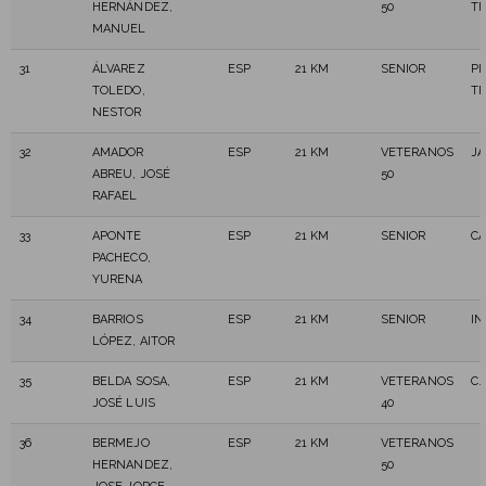
HERNÁNDEZ,
50
TR
MANUEL
31
ÁLVAREZ
ESP
21 KM
SENIOR
PI
TOLEDO,
TR
NESTOR
32
AMADOR
ESP
21 KM
VETERANOS
JA
ABREU, JOSÉ
50
RAFAEL
33
APONTE
ESP
21 KM
SENIOR
C
PACHECO,
YURENA
34
BARRIOS
ESP
21 KM
SENIOR
I
LÓPEZ, AITOR
35
BELDA SOSA,
ESP
21 KM
VETERANOS
C.
JOSÉ LUIS
40
36
BERMEJO
ESP
21 KM
VETERANOS
HERNANDEZ,
50