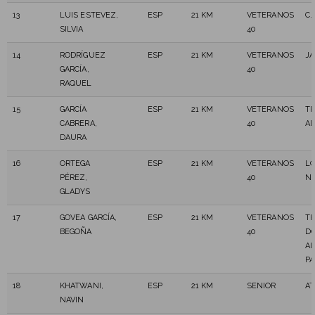
13
LUIS ESTEVEZ,
ESP
21 KM
VETERANOS
C.
SILVIA
40
14
RODRÍGUEZ
ESP
21 KM
VETERANOS
JA
GARCÍA,
40
RAQUEL
15
GARCÍA
ESP
21 KM
VETERANOS
TR
CABRERA,
40
A
DAURA
16
ORTEGA
ESP
21 KM
VETERANOS
LO
PÉREZ,
40
N
GLADYS
17
GOVEA GARCÍA,
ESP
21 KM
VETERANOS
T
BEGOÑA
40
D
A
P
18
KHATWANI,
ESP
21 KM
SENIOR
AT
NAVIN