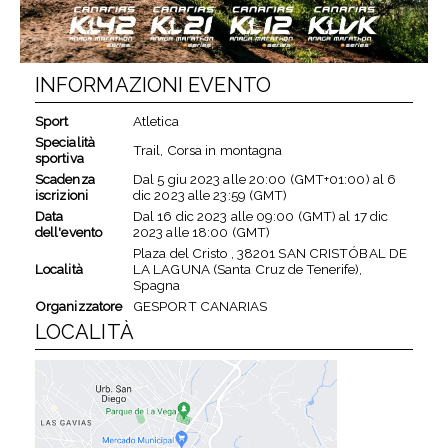
INFORMAZIONI EVENTO
Sport
Atletica
Specialità
Trail, Corsa in montagna
sportiva
Scadenza
Dal
5 giu 2023
alle
20:00 (GMT+01:00)
al
6
iscrizioni
dic 2023
alle
23:59 (GMT)
Data
Dal
16 dic 2023
alle
09:00 (GMT)
al
17 dic
dell'evento
2023
alle
18:00 (GMT)
Plaza del Cristo , 38201 SAN CRISTÓBAL DE
Località
LA LAGUNA (Santa Cruz de Tenerife),
Spagna
Organizzatore
GESPORT CANARIAS
LOCALITÀ