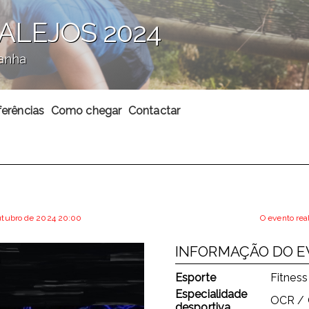
ALEJOS 2024
panha
ferências
Como chegar
Contactar
outubro de 2024 20:00
O evento rea
INFORMAÇÃO DO 
Esporte
Fitness
Especialidade
OCR / 
desportiva