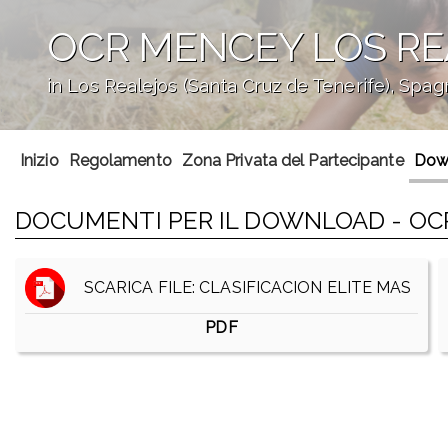
OCR MENCEY LOS RE
in Los Realejos (Santa Cruz de Tenerife), Spag
';
Inizio
Regolamento
Zona Privata del Partecipante
Dow
DOCUMENTI PER IL DOWNLOAD - OC
SCARICA FILE: CLASIFICACION ELITE MAS
PDF