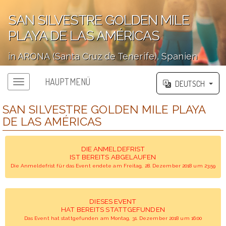
SAN SILVESTRE GOLDEN MILE
PLAYA DE LAS AMÉRICAS
in ARONA (Santa Cruz de Tenerife), Spanien
';
HAUPTMENÜ
DEUTSCH
SAN SILVESTRE GOLDEN MILE PLAYA
DE LAS AMÉRICAS
DIE ANMELDEFRIST
IST BEREITS ABGELAUFEN
Die Anmeldefrist für das Event endete am Freitag, 28. Dezember 2018 um 23:59
DIESES EVENT
HAT BEREITS STATTGEFUNDEN
Das Event hat stattgefunden am Montag, 31. Dezember 2018 um 16:00