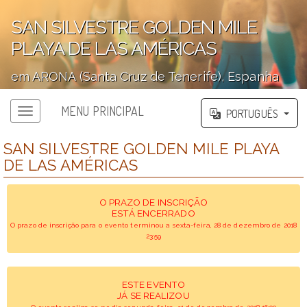
SAN SILVESTRE GOLDEN MILE
PLAYA DE LAS AMÉRICAS
em ARONA (Santa Cruz de Tenerife), Espanha
';
MENU PRINCIPAL
PORTUGUÊS
SAN SILVESTRE GOLDEN MILE PLAYA
DE LAS AMÉRICAS
O PRAZO DE INSCRIÇÃO
ESTÁ ENCERRADO
O prazo de inscrição para o evento terminou a sexta-feira, 28 de dezembro de 2018
23:59
ESTE EVENTO
JÁ SE REALIZOU