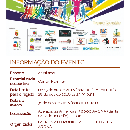
INFORMAÇÃO DO EVENTO
Esporte
Atletismo
Especialidade
Correr, Fun Run
desportiva
Data limite
De
15 de out de 2018
às
12:00 (GMT+01:00)
a
para o registo
28 de dez de 2018
às
23:59 (GMT)
Data do
31 de dez de 2018
às
16:00 (GMT)
evento
Avenida las Américas , 38000 ARONA (Santa
Localização
Cruz de Tenerife), Espanha
PATRONATO MUNICIPAL DE DEPORTES DE
Organizador
ARONA