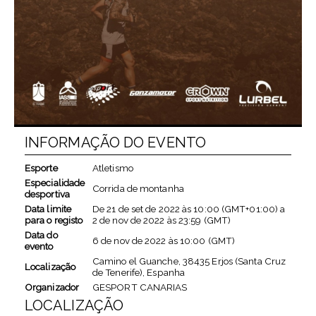
INFORMAÇÃO DO EVENTO
Esporte
Atletismo
Especialidade
Corrida de montanha
desportiva
Data limite
De
21 de set de 2022
às
10:00 (GMT+01:00)
a
para o registo
2 de nov de 2022
às
23:59 (GMT)
Data do
6 de nov de 2022
às
10:00 (GMT)
evento
Camino el Guanche, 38435 Erjos (Santa Cruz
Localização
de Tenerife), Espanha
Organizador
GESPORT CANARIAS
LOCALIZAÇÃO