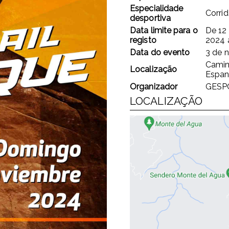
Especialidade
Corri
desportiva
Data limite para o
De
12
registo
2024
Data do evento
3 de 
Camino
Localização
Espa
Organizador
GESP
LOCALIZAÇÃO