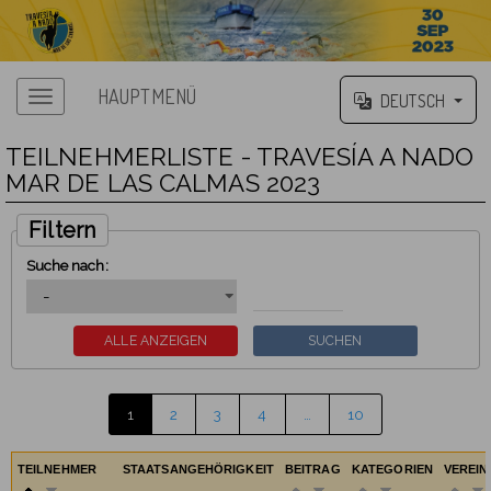
HAUPTMENÜ
DEUTSCH
TEILNEHMERLISTE - TRAVESÍA A NADO
MAR DE LAS CALMAS 2023
Filtern
Suche nach:
1
2
3
4
…
10
TEILNEHMER
STAATSANGEHÖRIGKEIT
BEITRAG
KATEGORIEN
VEREIN