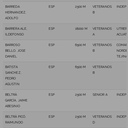
BARREDA
ESP
2500 M
VETERANOS
INDEP
HERNANDEZ,
B
ADOLFO
BARRERA ALE,
ESP
18000 M
VETERANOS
UTRER
ILDEFONSO
A
ACUAT
BARROSO
ESP
6500 M
VETERANOS
COMAR
BELLO, JOSE
B
NORDE
DANIEL
TEJINA
BATISTA
ESP
6500 M
VETERANOS
SANCHEZ,
B
PEDRO
AGUSTIN
BELTRÀ
ESP
2500 M
SENIOR A
INDEP
GARCÍA, JAIME
ABESINIO
BELTRÀ PICÓ,
ESP
2500 M
VETERANOS
INDEP
RAIMUNDO
D