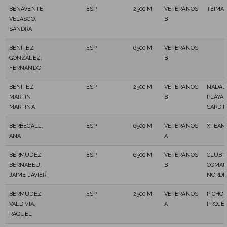
BENAVENTE
ESP
2500 M
VETERANOS
TEIMA
VELASCO,
B
SANDRA
BENÍTEZ
ESP
6500 M
VETERANOS
GONZÁLEZ,
B
FERNANDO
BENITEZ
ESP
2500 M
VETERANOS
NADAD
MARTIN,
B
PLAYA 
MARTINA
SARDI
BERBEGALL,
ESP
6500 M
VETERANOS
XTEAM
ANA
A
BERMUDEZ
ESP
6500 M
VETERANOS
CLUB 
BERNABEU,
B
COMAR
JAIME JAVIER
NORDE
BERMUDEZ
ESP
2500 M
VETERANOS
PICHON
VALDIVIA,
A
PROJE
RAQUEL