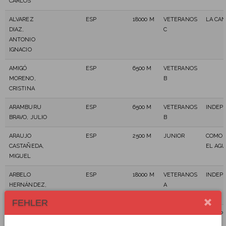
CARLOS
ALVAREZ
ESP
18000 M
VETERANOS
LA CAN
DIAZ,
C
ANTONIO
IGNACIO
AMIGÓ
ESP
6500 M
VETERANOS
MORENO,
B
CRISTINA
ARAMBURU
ESP
6500 M
VETERANOS
INDEP
BRAVO, JULIO
B
ARAUJO
ESP
2500 M
JUNIOR
COMO 
CASTAÑEDA,
EL AG
MIGUEL
ARBELO
ESP
18000 M
VETERANOS
INDEP
HERNÁNDEZ,
A
ELOY
FEHLER
ARISTI
ESP
6500 M
VETERANOS
INDEP
LERCHUNDI,
B