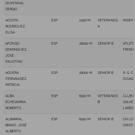
QUINTANA,
SERGIO
ACOSTA
ESP
2500 M
VETERANOS
INDEP
RODRÍGUEZ,
A
ELISA
AFONSO
ESP
18000 M
SENIOR B
ATLETA
DOMINGUEZ,
FRONT
JOSÉ
FAUSTINO
AGÜERA
ESP
18000 M
SENIOR B
R. G. C.
FERNÁNDEZ,
COVAD
PATRICIA
ALBA
ESP
6500 M
VETERANOS
CLUB 
ECHEVARRIA,
B
SALVÉ 
ROBERTO
LARED
ALBARRAL
ESP
6500 M
SENIOR B
CN LO
BRAVO, JOSÉ
CRISTI
ALBERTO