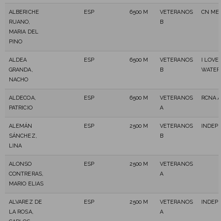
ALBERICHE
ESP
6500 M
VETERANOS
CN ME
RUANO,
B
MARIA DEL
PINO
ALDEA
ESP
6500 M
VETERANOS
I LOVE
GRANDA,
B
WATER
NACHO
ALDECOA,
ESP
6500 M
VETERANOS
RCNA 
PATRICIO
A
ALEMÁN
ESP
2500 M
VETERANOS
INDEP
SÁNCHEZ,
B
LINA
ALONSO
ESP
2500 M
VETERANOS
CONTRERAS,
A
MARIO ELIAS
ALVAREZ DE
ESP
2500 M
VETERANOS
INDEP
LA ROSA,
A