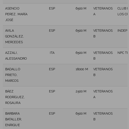
ASENCIO
ESP
6500 M
VETERANOS
CLUB 
PEREZ, MARÍA
A
LOS CR
JOSÉ
AVILA
ESP
6500 M
VETERANOS
INDEP
GONZÁLEZ,
B
MERCEDES
AZZALI,
ITA
6500 M
VETERANOS
NPC T
ALESSANDRO
B
BADALLO
ESP
18000 M
VETERANOS
PRIETO,
B
MARCOS
BÁEZ
ESP
2500 M
VETERANOS
RODRÍGUEZ,
A
ROSAURA
BARBARA
ESP
6500 M
VETERANOS
BATALLER,
B
ENRIQUE