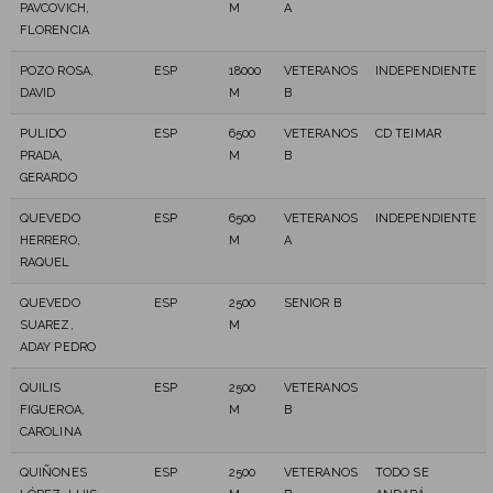
PAVCOVICH,
M
A
FLORENCIA
POZO ROSA,
ESP
18000
VETERANOS
INDEPENDIENTE
DAVID
M
B
PULIDO
ESP
6500
VETERANOS
CD TEIMAR
PRADA,
M
B
GERARDO
QUEVEDO
ESP
6500
VETERANOS
INDEPENDIENTE
HERRERO,
M
A
RAQUEL
QUEVEDO
ESP
2500
SENIOR B
SUAREZ,
M
ADAY PEDRO
QUILIS
ESP
2500
VETERANOS
FIGUEROA,
M
B
CAROLINA
QUIÑONES
ESP
2500
VETERANOS
TODO SE