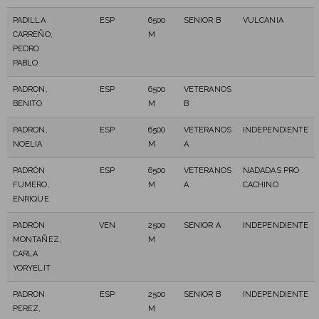
PADILLA
ESP
6500
SENIOR B
VULCANIA
CARREÑO,
M
PEDRO
PABLO
PADRON,
ESP
6500
VETERANOS
BENITO
M
B
PADRON,
ESP
6500
VETERANOS
INDEPENDIENTE
NOELIA
M
A
PADRÓN
ESP
6500
VETERANOS
NADADAS PRO
FUMERO,
M
A
CACHINO
ENRIQUE
PADRÓN
VEN
2500
SENIOR A
INDEPENDIENTE
MONTAÑEZ,
M
CARLA
YORYELIT
PADRON
ESP
2500
SENIOR B
INDEPENDIENTE
PEREZ,
M