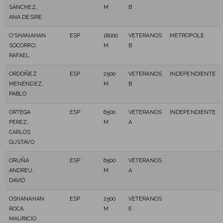
SÁNCHEZ,
M
B
ANA DESIRE
O'SHANAHAN
ESP
18000
VETERANOS
METROPOLE
SOCORRO,
M
B
RAFAEL
ORDÓÑEZ
ESP
2500
VETERANOS
INDEPENDIENTE
MENÉNDEZ,
M
B
PABLO
ORTEGA
ESP
6500
VETERANOS
INDEPENDIENTE
PEREZ,
M
A
CARLOS
GUSTAVO
ORUÑA
ESP
6500
VETERANOS
ANDREU,
M
A
DAVID
OSHANAHAN
ESP
2500
VETERANOS
ROCA,
M
E
MAURICIO