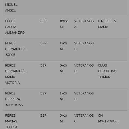
MIGUEL
ANGEL
PÉREZ
ESP
18000
VETERANOS
C.N. BELÉN
GARCÍA,
M
A
MARÍA
ALEJANDRO
PEREZ
ESP
2500
VETERANOS
HERNANDEZ,
M
B
JORGE
PEREZ
ESP
6500
VETERANOS
CLUB
HERNANDEZ,
M
B
DEPORTIVO
MARÍA
TEIMAR
VICTORIA
PÉREZ
ESP
2500
VETERANOS
HERRERA,
M
B
JOSÉ JUAN
PÉREZ
ESP
6500
VETERANOS
CN
MACIAS,
M
C
MWTROPOLE
TERESA