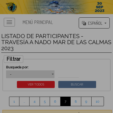
MENÚ PRINCIPAL
ESPAÑOL
LISTADO DE PARTICIPANTES -
TRAVESÍA A NADO MAR DE LAS CALMAS
2023
Filtrar
Busqueda por:
1
…
4
5
6
7
8
9
10