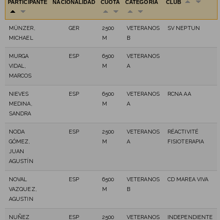
PARTICIPANTE
NACIONALIDAD
CUOTA
CATEGORÍA
CLUB
MÜNZER,
GER
2500
VETERANOS
SV NEPTUN
MICHAEL
M
B
MURGA
ESP
6500
VETERANOS
VIDAL,
M
A
MARCOS
NIEVES
ESP
6500
VETERANOS
RCNA AA
MEDINA,
M
A
SANDRA
NODA
ESP
2500
VETERANOS
RÉACTIVITÉ
GÓMEZ,
M
A
FISIOTERAPIA
JUAN
AGUSTÍN
NOVAL
ESP
6500
VETERANOS
CD MAREA VIVA
VAZQUEZ,
M
B
AGUSTIN
NUÑEZ
ESP
2500
VETERANOS
INDEPENDIENTE