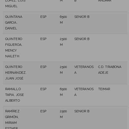
LÓPEZ, LUIS
M
B
ANDARÁ
MIGUEL
QUINTANA
ESP
6500
SENIOR B
GARCIA,
M
DANIEL
QUINTERO
ESP
2500
SENIOR B
FIGUEROA,
M
MENCY
NAILETH
QUINTERO
ESP
2500
VETERANOS
C.D. TRIABONA
HERNÁNDEZ,
M
A
ADEJE
JUAN JOSÉ
RAMALLO
ESP
6500
VETERANOS
TEIMAR
TAPIA, JOSE
M
A
ALBERTO
RAMÍREZ
ESP
2500
SENIOR B
GRIMÓN,
M
MIRIAM
ESTHER