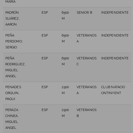
MARIA
PADRÓN
ESP
6500
SENIOR B
INDEPENDIENTE
SUÁREZ,
M
AARON
PEÑA
ESP
6500
VETERANOS
INDEPENDIENTE
PERDOMO,
M
A
SERGIO
PEÑA
ESP
6500
VETERANOS
INDEPENDIENTE
RODRIGUEZ,
M
C
MIGUEL
ANGEL
PENADES
ESP
2500
VETERANOS
CLUB NATACIO
ORQUIN,
M
A
ONTINYENT
PAQUI
PERAZA
ESP
2500
VETERANOS
CHINEA,
M
B
MIGUEL
ANGEL